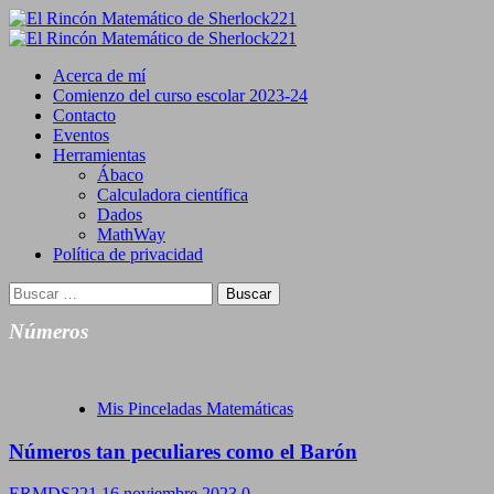
Saltar
al
Primary
contenido
Menu
Acerca de mí
Comienzo del curso escolar 2023-24
Contacto
Eventos
Herramientas
Ábaco
Calculadora científica
Dados
MathWay
Política de privacidad
Buscar:
Números
Mis Pinceladas Matemáticas
Números tan peculiares como el Barón
ERMDS221
16 noviembre 2023
0