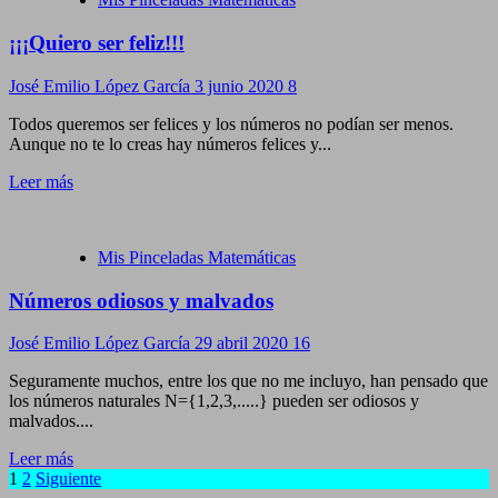
¡¡¡Quiero ser feliz!!!
José Emilio López García
3 junio 2020
8
Todos queremos ser felices y los números no podían ser menos.
Aunque no te lo creas hay números felices y...
Leer más
Mis Pinceladas Matemáticas
Números odiosos y malvados
José Emilio López García
29 abril 2020
16
Seguramente muchos, entre los que no me incluyo, han pensado que
los números naturales N={1,2,3,.....} pueden ser odiosos y
malvados....
Leer más
Navegación
1
2
Siguiente