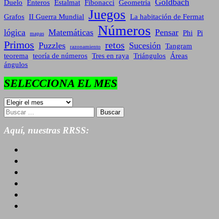
Goldbach
Duelo
Enteros
Estalmat
Fibonacci
Geometría
Juegos
Grafos
II Guerra Mundial
La habitación de Fermat
Números
lógica
Matemáticas
Pensar
Phi
Pi
mapas
Primos
retos
Puzzles
Sucesión
Tangram
razonamiento
teorema
teoría de números
Tres en raya
Triángulos
Áreas
ángulos
SELECCIONA EL MES
SELECCIONA
EL
Buscar:
MES
Aquí, nuestras RRSS: