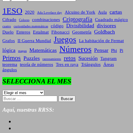
1ESO
cartas
2020
Alcuino de York
Aula
Ada Lovelace day
Criptografía
Cifrado
combinaciones
Cuadrado mágico
Colores
Divisibilidad
divisores
código
cuatro
curiosidades matemáticas
Goldbach
Duelo
Enteros
Estalmat
Fibonacci
Geometría
Juegos
Grafos
II Guerra Mundial
La habitación de Fermat
Números
lógica
Matemáticas
Pensar
Phi
Pi
mapas
Primos
retos
Puzzles
Sucesión
Tangram
razonamiento
teorema
teoría de números
Tres en raya
Triángulos
Áreas
ángulos
SELECCIONA EL MES
SELECCIONA
EL
Buscar:
MES
Aquí, nuestras RRSS: