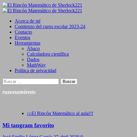
Saltar
al
Primary
contenido
Menu
Acerca de mí
Comienzo del curso escolar 2023-24
Contacto
Eventos
Herramientas
Ábaco
Calculadora científica
Dados
MathWay
Política de privacidad
Buscar:
razonamiento
¡¡¡El Rincón Matemático al aula!!!
Mi tangram favorito
José Emilio López García
27 abril 2020
0