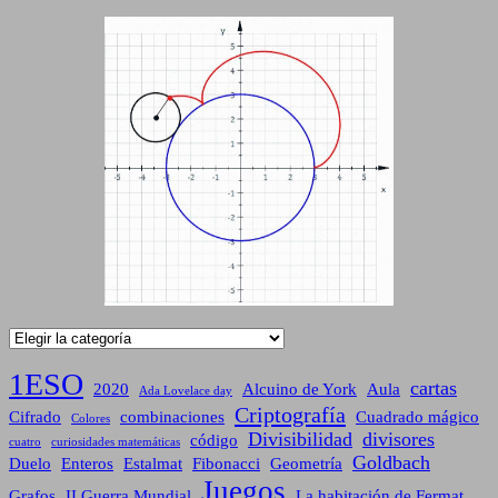
Categorías
1ESO
cartas
2020
Alcuino de York
Aula
Ada Lovelace day
Criptografía
Cifrado
combinaciones
Cuadrado mágico
Colores
Divisibilidad
divisores
código
cuatro
curiosidades matemáticas
Goldbach
Duelo
Enteros
Estalmat
Fibonacci
Geometría
Juegos
Grafos
II Guerra Mundial
La habitación de Fermat