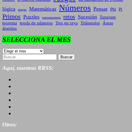
Números
lógica
Matemáticas
Pensar
Phi
Pi
mapas
Primos
retos
Puzzles
Sucesión
Tangram
razonamiento
teorema
teoría de números
Tres en raya
Triángulos
Áreas
ángulos
SELECCIONA EL MES
SELECCIONA
EL
Buscar:
MES
Aquí, nuestras RRSS:
Otros: