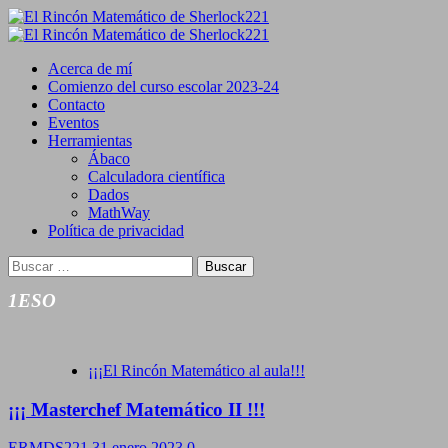
Saltar
al
Primary
contenido
Menu
Acerca de mí
Comienzo del curso escolar 2023-24
Contacto
Eventos
Herramientas
Ábaco
Calculadora científica
Dados
MathWay
Política de privacidad
Buscar:
1ESO
¡¡¡El Rincón Matemático al aula!!!
¡¡¡ Masterchef Matemático II !!!
ERMDS221
31 enero 2023
0