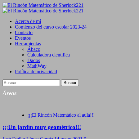
Saltar
al
Primary
contenido
Menu
Acerca de mí
Comienzo del curso escolar 2023-24
Contacto
Eventos
Herramientas
Ábaco
Calculadora científica
Dados
MathWay
Política de privacidad
Buscar:
Áreas
¡¡¡El Rincón Matemático al aula!!!
¡¡¡Un jardín muy geométrico!!!
José Emilio López García
14 mayo 2021
0