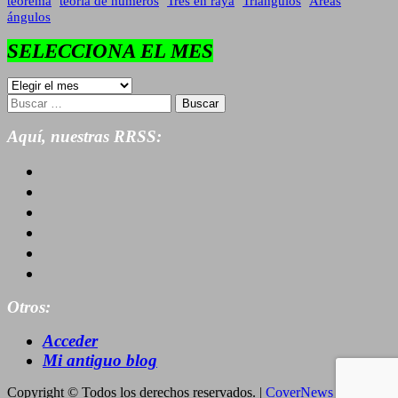
teorema
teoría de números
Tres en raya
Triángulos
Áreas
ángulos
SELECCIONA EL MES
SELECCIONA
EL
Buscar:
MES
Aquí, nuestras RRSS:
Otros:
Acceder
Mi antiguo blog
Copyright © Todos los derechos reservados.
|
CoverNews
por AF