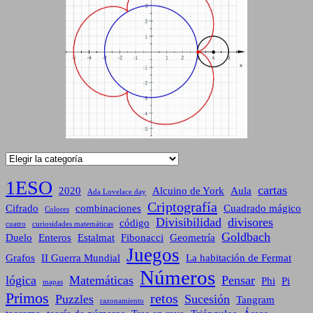
Categorías
1ESO
cartas
2020
Alcuino de York
Aula
Ada Lovelace day
Criptografía
Cifrado
combinaciones
Cuadrado mágico
Colores
Divisibilidad
divisores
código
cuatro
curiosidades matemáticas
Goldbach
Duelo
Enteros
Estalmat
Fibonacci
Geometría
Juegos
Grafos
II Guerra Mundial
La habitación de Fermat
Números
lógica
Matemáticas
Pensar
Phi
Pi
mapas
Primos
retos
Puzzles
Sucesión
Tangram
razonamiento