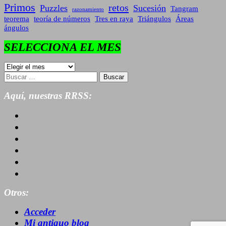
Primos
retos
Puzzles
Sucesión
Tangram
razonamiento
teorema
teoría de números
Tres en raya
Triángulos
Áreas
ángulos
SELECCIONA EL MES
SELECCIONA
EL
Buscar:
MES
Aquí, nuestras RRSS:
Otros:
Acceder
Mi antiguo blog