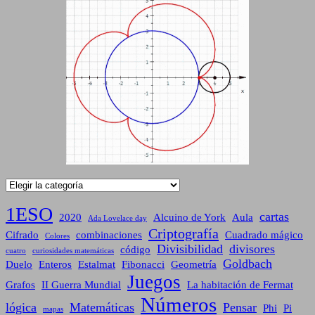
Categorías
1ESO
cartas
2020
Alcuino de York
Aula
Ada Lovelace day
Criptografía
Cifrado
combinaciones
Cuadrado mágico
Colores
Divisibilidad
divisores
código
cuatro
curiosidades matemáticas
Goldbach
Duelo
Enteros
Estalmat
Fibonacci
Geometría
Juegos
Grafos
II Guerra Mundial
La habitación de Fermat
Números
lógica
Matemáticas
Pensar
Phi
Pi
mapas