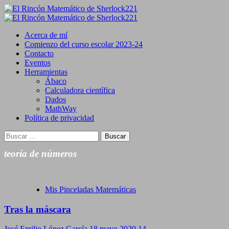
Saltar
al
Primary
contenido
Menu
Acerca de mí
Comienzo del curso escolar 2023-24
Contacto
Eventos
Herramientas
Ábaco
Calculadora científica
Dados
MathWay
Política de privacidad
Buscar:
teoría de números
Mis Pinceladas Matemáticas
Tras la máscara
José Emilio López García
18 mayo 2020
14