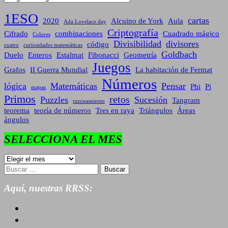
1ESO
cartas
2020
Alcuino de York
Aula
Ada Lovelace day
Criptografía
Cifrado
combinaciones
Cuadrado mágico
Colores
Divisibilidad
divisores
código
cuatro
curiosidades matemáticas
Goldbach
Duelo
Enteros
Estalmat
Fibonacci
Geometría
Juegos
Grafos
II Guerra Mundial
La habitación de Fermat
Números
lógica
Matemáticas
Pensar
Phi
Pi
mapas
Primos
retos
Puzzles
Sucesión
Tangram
razonamiento
teorema
teoría de números
Tres en raya
Triángulos
Áreas
ángulos
SELECCIONA EL MES
SELECCIONA
EL
Buscar:
MES
Aquí, nuestras RRSS: