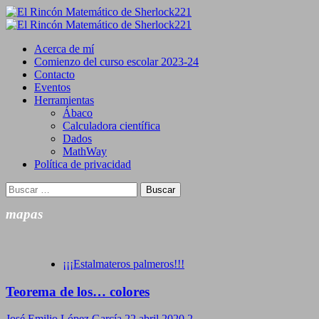
Saltar
al
Primary
contenido
Menu
Acerca de mí
Comienzo del curso escolar 2023-24
Contacto
Eventos
Herramientas
Ábaco
Calculadora científica
Dados
MathWay
Política de privacidad
Buscar:
mapas
¡¡¡Estalmateros palmeros!!!
Teorema de los… colores
José Emilio López García
22 abril 2020
2