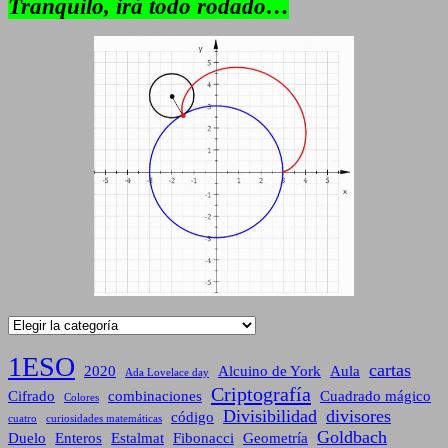
Tranquilo, irá todo rodado…
Categorías
1ESO
cartas
2020
Alcuino de York
Aula
Ada Lovelace day
Criptografía
Cifrado
combinaciones
Cuadrado mágico
Colores
Divisibilidad
divisores
código
cuatro
curiosidades matemáticas
Goldbach
Duelo
Enteros
Estalmat
Fibonacci
Geometría