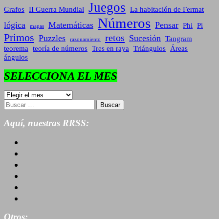
Juegos
Grafos
II Guerra Mundial
La habitación de Fermat
Números
lógica
Matemáticas
Pensar
Phi
Pi
mapas
Primos
retos
Puzzles
Sucesión
Tangram
razonamiento
teorema
teoría de números
Tres en raya
Triángulos
Áreas
ángulos
SELECCIONA EL MES
SELECCIONA
EL
Buscar:
MES
Aquí, nuestras RRSS:
Otros: