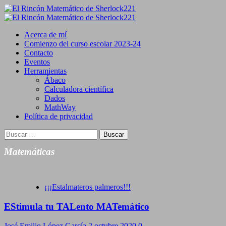
Saltar
al
Primary
contenido
Menu
Acerca de mí
Comienzo del curso escolar 2023-24
Contacto
Eventos
Herramientas
Ábaco
Calculadora científica
Dados
MathWay
Política de privacidad
Buscar:
Matemáticas
¡¡¡Estalmateros palmeros!!!
EStimula tu TALento MATemático
José Emilio López García
2 octubre 2020
0