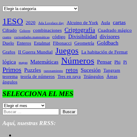
Categorías
1ESO
cartas
2020
Alcuino de York
Aula
Ada Lovelace day
Criptografía
Cifrado
combinaciones
Cuadrado mágico
Colores
Divisibilidad
divisores
código
cuatro
curiosidades matemáticas
Goldbach
Duelo
Enteros
Estalmat
Fibonacci
Geometría
Juegos
Grafos
II Guerra Mundial
La habitación de Fermat
Números
lógica
Matemáticas
Pensar
Phi
Pi
mapas
Primos
retos
Puzzles
Sucesión
Tangram
razonamiento
teorema
teoría de números
Tres en raya
Triángulos
Áreas
ángulos
SELECCIONA EL MES
SELECCIONA
EL
Buscar:
MES
Aquí, nuestras RRSS: