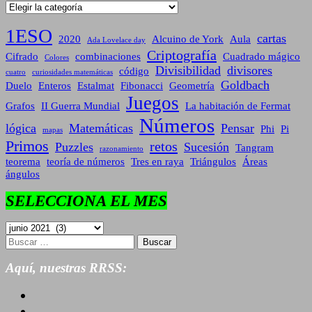
Categorías
1ESO
cartas
2020
Alcuino de York
Aula
Ada Lovelace day
Criptografía
Cifrado
combinaciones
Cuadrado mágico
Colores
Divisibilidad
divisores
código
cuatro
curiosidades matemáticas
Goldbach
Duelo
Enteros
Estalmat
Fibonacci
Geometría
Juegos
Grafos
II Guerra Mundial
La habitación de Fermat
Números
lógica
Matemáticas
Pensar
Phi
Pi
mapas
Primos
retos
Puzzles
Sucesión
Tangram
razonamiento
teorema
teoría de números
Tres en raya
Triángulos
Áreas
ángulos
SELECCIONA EL MES
SELECCIONA
EL
Buscar:
MES
Aquí, nuestras RRSS: