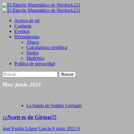
Saltar
al
Primary
contenido
Menu
Acerca de mí
Contacto
Eventos
Herramientas
Ábaco
Calculadora científica
Dados
MathWay
Política de privacidad
Buscar:
Mes:
junio 2021
La banda de Sophie Germain
¡¡¡Scott es de Girton!!!
José Emilio López García
8 junio 2021
0