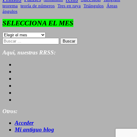
razonamiento
teorema
teoría de números
Tres en raya
Triángulos
Áreas
ángulos
SELECCIONA EL MES
SELECCIONA
EL
Buscar:
MES
Aquí, nuestras RRSS:
Otros:
Acceder
Mi antiguo blog