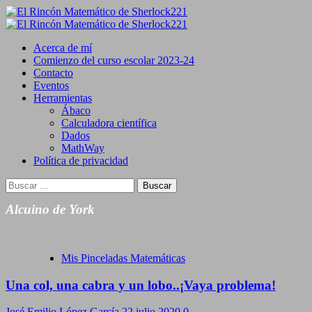
Saltar
al
Primary
contenido
Menu
Acerca de mí
Comienzo del curso escolar 2023-24
Contacto
Eventos
Herramientas
Ábaco
Calculadora científica
Dados
MathWay
Política de privacidad
Buscar:
Alcuino de York
Mis Pinceladas Matemáticas
Una col, una cabra y un lobo..¡Vaya problema!
José Emilio López García
22 julio 2020
0