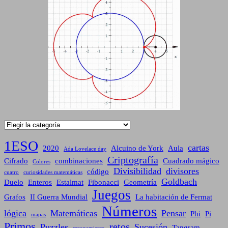
Categorías
1ESO
cartas
2020
Alcuino de York
Aula
Ada Lovelace day
Criptografía
Cifrado
combinaciones
Cuadrado mágico
Colores
Divisibilidad
divisores
código
cuatro
curiosidades matemáticas
Goldbach
Duelo
Enteros
Estalmat
Fibonacci
Geometría
Juegos
Grafos
II Guerra Mundial
La habitación de Fermat
Números
lógica
Matemáticas
Pensar
Phi
Pi
mapas
Primos
retos
Puzzles
Sucesión
Tangram