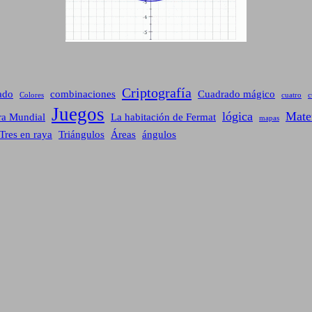
Criptografía
ado
combinaciones
Cuadrado mágico
Colores
cuatro
c
Juegos
lógica
Mate
ra Mundial
La habitación de Fermat
mapas
Tres en raya
Triángulos
Áreas
ángulos