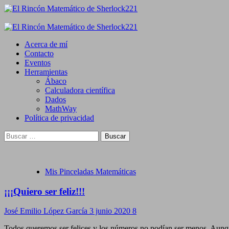
Saltar
al
contenido
Primary
Menu
Acerca de mí
Contacto
Eventos
Herramientas
Ábaco
Calculadora científica
Dados
MathWay
Política de privacidad
Buscar:
Mis Pinceladas Matemáticas
¡¡¡Quiero ser feliz!!!
José Emilio López García
3 junio 2020
8
Todos queremos ser felices y los números no podían ser menos. Aunque