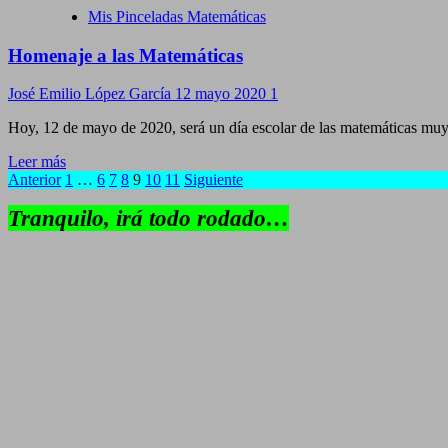
Mis Pinceladas Matemáticas
Homenaje a las Matemáticas
José Emilio López García
12 mayo 2020
1
Hoy, 12 de mayo de 2020, será un día escolar de las matemáticas muy
Leer más
Navegación
Anterior
1
…
6
7
8
9
10
11
Siguiente
de
Tranquilo, irá todo rodado…
entradas