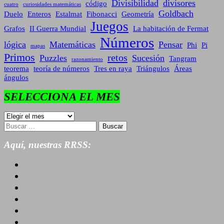
Divisibilidad
divisores
código
cuatro
curiosidades matemáticas
Goldbach
Duelo
Enteros
Estalmat
Fibonacci
Geometría
Juegos
Grafos
II Guerra Mundial
La habitación de Fermat
Números
lógica
Matemáticas
Pensar
Phi
Pi
mapas
Primos
retos
Puzzles
Sucesión
Tangram
razonamiento
teorema
teoría de números
Tres en raya
Triángulos
Áreas
ángulos
SELECCIONA EL MES
SELECCIONA
EL
Buscar:
MES
Aquí, nuestras RRSS: