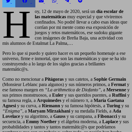
Compartir
Compartir
Compartir
Compartir
Compartir
Compartir
H
en
en
en
en
en
en
Twitter
Facebook
Email
WhatsApp
Telegram
Pocket
oy, 12 de mayo de 2020, será un
día escolar de
las matemáticas
muy especial y que viviremos
confinados. No podré llevar a cabo esas ideas que
corrían por mi mente como esa exposición de
juegos y retos matemáticos, ese sudoku gigante
con imágenes de Breña Baja, una actividad con
mis alumnos de Estalmat La Palma,…
Pero lo que si puedo y quiero hacer es un pequeño homenaje a ese
universo, firme e inmortal, que son las matemáticas y que se ha ido
construyendo a lo largo de los siglos gracias a brillantes
matemátic@s.
Como no mencionar a
Pitágoras
y sus catetos, a
Sophie Germain
(Monsieur Leblanc para algunos) y sus números primos, a
Fermat
y
ese famoso margen en
“La arithmetica de Diofanto”
, a
Mersenne
y
sus primos monstruosos, a
Euler
y sus queridos puentes, a
Ruffini
y
su famosa regla, a
Arquímedes
y el número π, a
María Gaetana
Agnesi
y su curva, a
Riemann
y su famosa hipótesis, a
Turing
y su
“Enigma”
, a
Maryam Mirzakhani
y su medalla Fields, a
Ada
Lovelace
y su algoritmo, a
Gauss
y su campana, a
Fibonacci
y su
secuencia, a
Emmy Noether
y el álgebra moderna, a
Laplace
y sus
probabilidades y tantos y tantos matemátic@s que podríamos