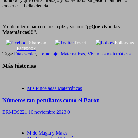
nombrar y que con su trabajo y, sobre todo, su pasión han hecho
crecer esta bella ciencia.
Y quiero terminar con un simple y sonoro
“¡¡¡Qué vivan las
Matemáticas!!!”
.
Share on
Tweet
Follow us
Facebook
Tags:
Día escolar
,
Homenaje
,
Matemáticas
,
Vivan las matemáticas
Más historias
Mis Pinceladas Matemáticas
Números tan peculiares como el Barón
ERMDS221
16 noviembre 2023
0
M de Magia y Mates