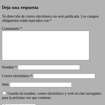
Deja una respuesta
Tu dirección de correo electrónico no será publicada.
Los campos
obligatorios están marcados con
*
Comentario
*
Nombre
*
Correo electrónico
*
Web
Guarda mi nombre, correo electrónico y web en este navegador
para la próxima vez que comente.