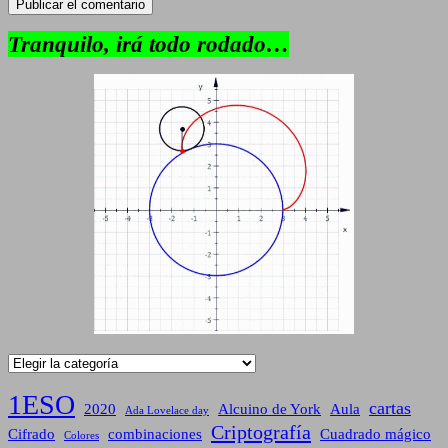
Tranquilo, irá todo rodado…
Categorías
1ESO
cartas
2020
Alcuino de York
Aula
Ada Lovelace day
Criptografía
Cifrado
combinaciones
Cuadrado mágico
Colores