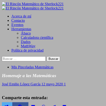
Saltar
al
Primary
contenido
Menu
Acerca de mí
Contacto
Eventos
Herramientas
Ábaco
Calculadora científica
Dados
MathWay
Política de privacidad
Buscar:
Mis Pinceladas Matemáticas
Homenaje a las Matemáticas
José Emilio López García
12 mayo 2020
1
Comparte esta entrada: