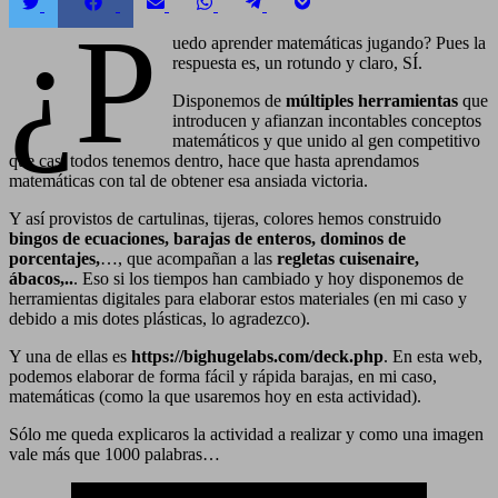
Compartir
Compartir
Compartir
Compartir
Compartir
Compartir
¿P
en
en
en
en
en
en
Twitter
Facebook
Email
WhatsApp
Telegram
Pocket
uedo aprender matemáticas jugando? Pues la
respuesta es, un rotundo y claro, SÍ.
Disponemos de
múltiples herramientas
que
introducen y afianzan incontables conceptos
matemáticos y que unido al gen competitivo
que casi todos tenemos dentro, hace que hasta aprendamos
matemáticas con tal de obtener esa ansiada victoria.
Y así provistos de cartulinas, tijeras, colores hemos construido
bingos de ecuaciones, barajas de enteros, dominos de
porcentajes,
…, que acompañan a las
regletas cuisenaire,
ábacos,..
. Eso si los tiempos han cambiado y hoy disponemos de
herramientas digitales para elaborar estos materiales (en mi caso y
debido a mis dotes plásticas, lo agradezco).
Y una de ellas es
https://bighugelabs.com/deck.php
. En esta web,
podemos elaborar de forma fácil y rápida barajas, en mi caso,
matemáticas (como la que usaremos hoy en esta actividad).
Sólo me queda explicaros la actividad a realizar y como una imagen
vale más que 1000 palabras…