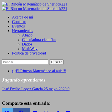
Saltar
al
Primary
contenido
Menu
Acerca de mí
Contacto
Eventos
Herramientas
Ábaco
Calculadora científica
Dados
MathWay
Política de privacidad
Buscar:
¡¡¡El Rincón Matemático al aula!!!
Jugando aprendemos
José Emilio López García
25 mayo 2020
0
Comparte esta entrada: