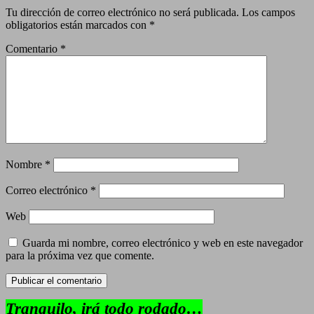
Tu dirección de correo electrónico no será publicada.
Los campos
obligatorios están marcados con
*
Comentario
*
Nombre
*
Correo electrónico
*
Web
Guarda mi nombre, correo electrónico y web en este navegador
para la próxima vez que comente.
Tranquilo, irá todo rodado…