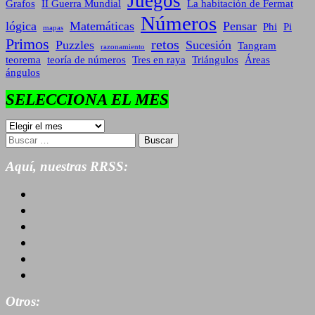
Juegos
Grafos
II Guerra Mundial
La habitación de Fermat
Números
lógica
Matemáticas
Pensar
Phi
Pi
mapas
Primos
retos
Puzzles
Sucesión
Tangram
razonamiento
teorema
teoría de números
Tres en raya
Triángulos
Áreas
ángulos
SELECCIONA EL MES
SELECCIONA
EL
Buscar:
MES
Aquí, nuestras RRSS:
Otros: