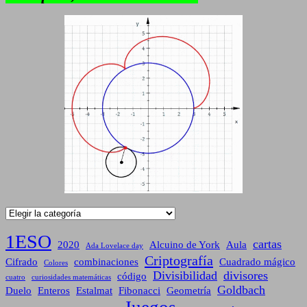
Categorías
1ESO
cartas
2020
Alcuino de York
Aula
Ada Lovelace day
Criptografía
Cifrado
combinaciones
Cuadrado mágico
Colores
Divisibilidad
divisores
código
cuatro
curiosidades matemáticas
Goldbach
Duelo
Enteros
Estalmat
Fibonacci
Geometría