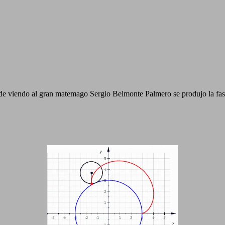
e viendo al gran matemago Sergio Belmonte Palmero se produjo la fasc