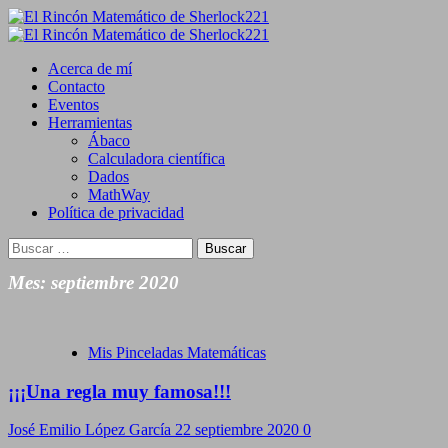
Saltar
al
Primary
contenido
Menu
Acerca de mí
Contacto
Eventos
Herramientas
Ábaco
Calculadora científica
Dados
MathWay
Política de privacidad
Buscar:
Mes:
septiembre 2020
Mis Pinceladas Matemáticas
¡¡¡Una regla muy famosa!!!
José Emilio López García
22 septiembre 2020
0