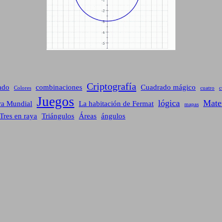
Criptografía
ado
combinaciones
Cuadrado mágico
Colores
cuatro
c
Juegos
lógica
Mate
ra Mundial
La habitación de Fermat
mapas
Tres en raya
Triángulos
Áreas
ángulos