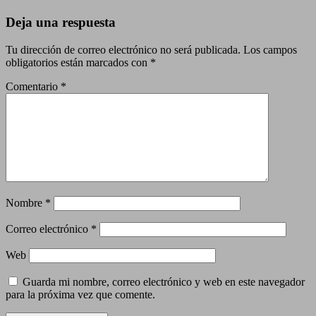
Deja una respuesta
Tu dirección de correo electrónico no será publicada.
Los campos
obligatorios están marcados con
*
Comentario
*
Nombre
*
Correo electrónico
*
Web
Guarda mi nombre, correo electrónico y web en este navegador
para la próxima vez que comente.