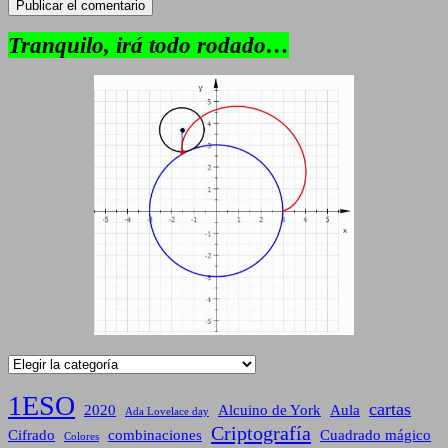
Tranquilo, irá todo rodado…
Categorías
1ESO
cartas
2020
Alcuino de York
Aula
Ada Lovelace day
Criptografía
Cifrado
combinaciones
Cuadrado mágico
Colores