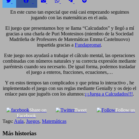
Compartir
Compartir
Compartir
Compartir
Compartir
Compartir
en
en
en
en
en
en
Twitter
Facebook
Email
WhatsApp
Telegram
Pocket
En este curso tan especial que está casi empezando seguimos
jugando con las matemáticas en el aula.
El juego que presentamos hoy se llama “Calcudados” y llegó a mí
gracias a una charla de Puri Montesinos (miembro de la Sociedad
Madrileña de Profesores de Matemáticas Emma Castelnuovo)
impartida gracias a
Fundapromat
.
Este juego nos ayudará a trabajar el cálculo mental, las operaciones
combinadas con números naturales y su correcta expresión mediante
paréntesis cuando sea necesario. De igual forma, podemos trasladar
el juego a enteros, fracciones, ecuaciones,…
Y en estos tiempos tan complicados y que prima lo interactivo , he
implementado el juego con sus reglas mediante Genially y os dejo el
enlace para que juguéis con los alumnos:
¡¡¡Juega a Calcudados!!!
.
Share on
Tweet
Follow us
Facebook
Tags:
Aula
,
Juegos
,
Matemáticas
Más historias