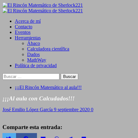
Saltar
al
Primary
contenido
Menu
Acerca de mí
Contacto
Eventos
Herramientas
Ábaco
Calculadora científica
Dados
MathWay
Política de privacidad
Buscar:
¡¡¡El Rincón Matemático al aula!!!
¡¡¡Al aula con Calcudados!!!
José Emilio López García
9 septiembre 2020
0
Comparte esta entrada: