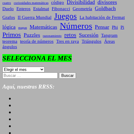
Divisibilidad
divisores
código
cuatro
curiosidades matemáticas
Goldbach
Duelo
Enteros
Estalmat
Fibonacci
Geometría
Juegos
Grafos
II Guerra Mundial
La habitación de Fermat
Números
lógica
Matemáticas
Pensar
Phi
Pi
mapas
Primos
retos
Puzzles
Sucesión
Tangram
razonamiento
teorema
teoría de números
Tres en raya
Triángulos
Áreas
ángulos
SELECCIONA EL MES
SELECCIONA
EL
Buscar:
MES
Aquí, nuestras RRSS: