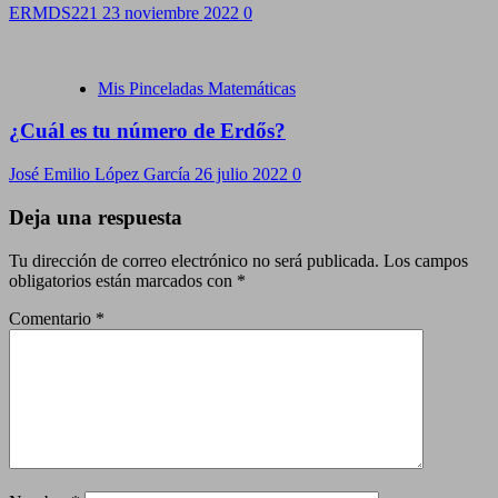
ERMDS221
23 noviembre 2022
0
Mis Pinceladas Matemáticas
¿Cuál es tu número de Erdős?
José Emilio López García
26 julio 2022
0
Deja una respuesta
Tu dirección de correo electrónico no será publicada.
Los campos
obligatorios están marcados con
*
Comentario
*