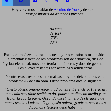
Compartir
Compartir
Compartir
Compartir
Compartir
Compartir
en
en
en
en
en
en
Twitter
Facebook
Email
WhatsApp
Telegram
Pocket
Hoy volvemos a hablar de
Alcuino de York
y de su obra
“Propositiones ad acuendos juvenes”
.
Alcuino
de York
(735-
804)
Esta obra medieval consta cincuenta y tres cuestiones matemáticas
elementales: trece de los problemas son de aritmética, diez de
álgebra elemental, nueve de teoría de números y doce de geometría.
Los nueves restantes son acertijos y adivinanzas.
Y entre esas cuestiones matemáticas, hoy nos detendremos en el
problema 47 de esta obra. Dicho problema dice lo siguiente:
“Cierto obispo ordenó repartir 12 panes entre el clero. Previó así
que cada sacerdote recibiera dos panes; un diácono medio y un
lector la cuarta parte. Obrando así el número de clérigos y de
panes resulta el mismo. Diga, quién quiera, ¿cuántos sacerdotes,
diáconos y lectores debe haber?”.