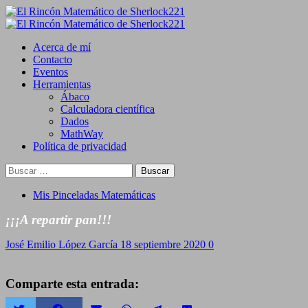
Saltar
al
Primary
contenido
Menu
Acerca de mí
Contacto
Eventos
Herramientas
Ábaco
Calculadora científica
Dados
MathWay
Política de privacidad
Buscar:
Mis Pinceladas Matemáticas
¡¡¡A repartir pan!!!
José Emilio López García
18 septiembre 2020
0
Comparte esta entrada: