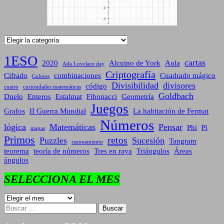
Categorías
1ESO
cartas
2020
Alcuino de York
Aula
Ada Lovelace day
Criptografía
Cifrado
combinaciones
Cuadrado mágico
Colores
Divisibilidad
divisores
código
cuatro
curiosidades matemáticas
Goldbach
Duelo
Enteros
Estalmat
Fibonacci
Geometría
Juegos
Grafos
II Guerra Mundial
La habitación de Fermat
Números
lógica
Matemáticas
Pensar
Phi
Pi
mapas
Primos
retos
Puzzles
Sucesión
Tangram
razonamiento
teorema
teoría de números
Tres en raya
Triángulos
Áreas
ángulos
SELECCIONA EL MES
SELECCIONA
EL
Buscar:
MES