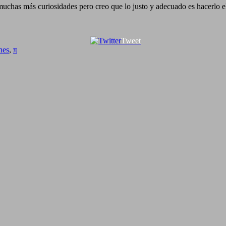
uchas más curiosidades pero creo que lo justo y adecuado es hacerlo 
Tweet
nes
,
π