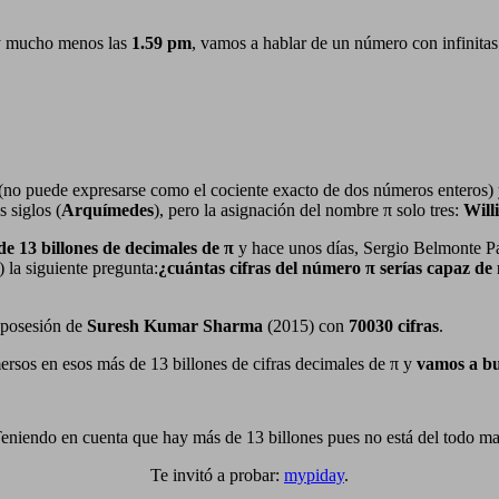
y mucho menos las
1.59
pm
, vamos a hablar de un número con infinita
(no puede expresarse como el cociente exacto de dos números enteros)
 siglos (
Arquímedes
), pero la asignación del nombre π solo tres:
Will
e 13 billones de decimales de π
y hace unos días, Sergio Belmonte Pa
a siguiente pregunta:
¿cuántas cifras del número π serías capaz de
n posesión de
Suresh Kumar Sharma
(2015) con
70030 cifras
.
ersos en esos más de 13 billones de cifras decimales de π y
vamos a bu
eniendo en cuenta que hay más de 13 billones pues no está del todo ma
Te invitó a probar:
mypiday
.