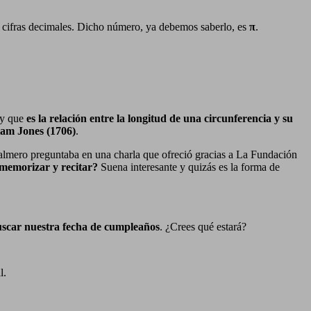
s cifras decimales. Dicho número, ya debemos saberlo, es
π
.
 y que
es la relación entre la longitud de una circunferencia y su
iam Jones (1706)
.
lmero preguntaba en una charla que ofreció gracias a La Fundación
 memorizar y recitar?
Suena interesante y quizás es la forma de
scar nuestra fecha de cumpleaños
. ¿Crees qué estará?
l.