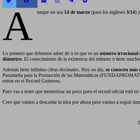
Compartir
Compartir
Compartir
Compartir
Compartir
Compartir
A
en
en
en
en
en
en
Twitter
Facebook
Email
WhatsApp
Telegram
Pocket
unque no sea
14 de marzo
(para los ingleses
3/14
) 
Lo primero que debemos saber de π es que es un
número irracional
diámetro
. El conocimiento de la existencia del número π tiene muchos
Además tiene infinitas cifras decimales. Hoy en día,
se conocen más d
Panameña para la Promoción de las Matemáticas (FUNDAPROMAT) l
entrar en el Record Guinness.
Pues vas a tener que memorizar un poco pues el record oficial está e
Creo que vamos a descartar la idea por ahora pero vamos a seguir inm
T