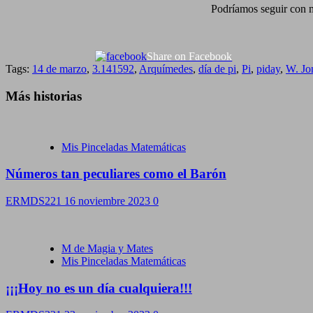
Podríamos seguir con m
Share on Facebook
Tags:
14 de marzo
,
3.141592
,
Arquímedes
,
día de pi
,
Pi
,
piday
,
W. Jo
Más historias
Mis Pinceladas Matemáticas
Números tan peculiares como el Barón
ERMDS221
16 noviembre 2023
0
M de Magia y Mates
Mis Pinceladas Matemáticas
¡¡¡Hoy no es un día cualquiera!!!