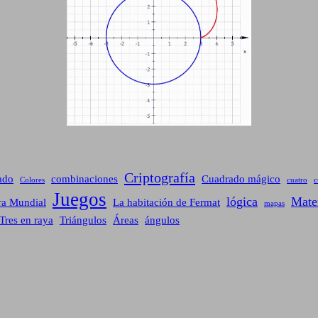
Criptografía
ado
combinaciones
Cuadrado mágico
Colores
cuatro
c
Juegos
lógica
Mate
ra Mundial
La habitación de Fermat
mapas
Tres en raya
Triángulos
Áreas
ángulos