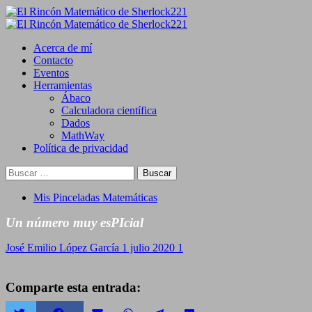
Saltar
al
Primary
contenido
Menu
Acerca de mí
Contacto
Eventos
Herramientas
Ábaco
Calculadora científica
Dados
MathWay
Política de privacidad
Buscar:
Mis Pinceladas Matemáticas
Un número muy esPIcial
José Emilio López García
1 julio 2020
1
Comparte esta entrada: