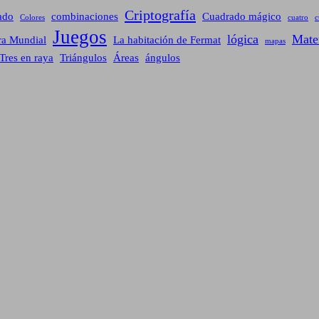
Criptografía
ado
combinaciones
Cuadrado mágico
Colores
cuatro
c
Juegos
lógica
Mate
ra Mundial
La habitación de Fermat
mapas
Tres en raya
Triángulos
Áreas
ángulos