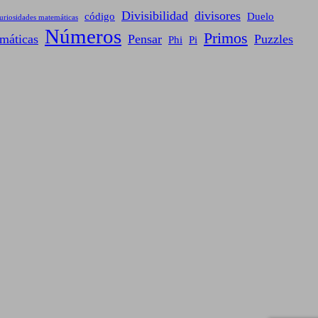
Divisibilidad
divisores
código
Duelo
uriosidades matemáticas
Números
Primos
máticas
Pensar
Puzzles
Phi
Pi