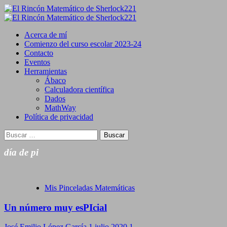
Saltar
al
Primary
contenido
Menu
Acerca de mí
Comienzo del curso escolar 2023-24
Contacto
Eventos
Herramientas
Ábaco
Calculadora científica
Dados
MathWay
Política de privacidad
Buscar:
día de pi
Mis Pinceladas Matemáticas
Un número muy esPIcial
José Emilio López García
1 julio 2020
1