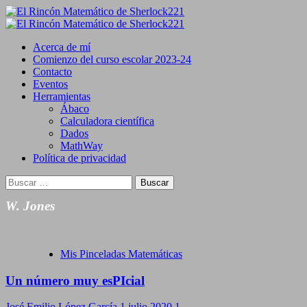
Saltar
al
Primary
contenido
Menu
Acerca de mí
Comienzo del curso escolar 2023-24
Contacto
Eventos
Herramientas
Ábaco
Calculadora científica
Dados
MathWay
Política de privacidad
Buscar:
W. Jones
Mis Pinceladas Matemáticas
Un número muy esPIcial
José Emilio López García
1 julio 2020
1