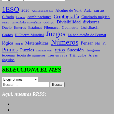
1ESO
cartas
2020
Alcuino de York
Aula
Ada Lovelace day
Criptografía
Cifrado
combinaciones
Cuadrado mágico
Colores
Divisibilidad
divisores
código
cuatro
curiosidades matemáticas
Goldbach
Duelo
Enteros
Estalmat
Fibonacci
Geometría
Juegos
Grafos
II Guerra Mundial
La habitación de Fermat
Números
lógica
Matemáticas
Pensar
Phi
Pi
mapas
Primos
retos
Puzzles
Sucesión
Tangram
razonamiento
teorema
teoría de números
Tres en raya
Triángulos
Áreas
ángulos
SELECCIONA EL MES
SELECCIONA
EL
Buscar:
MES
Aquí, nuestras RRSS: