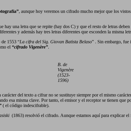
tografía”
, aunque hoy veremos un cifrado mucho mejor que los vistos 
e hay una letra que se repite (hay dos C) y que el resto de letras deben 
iferentes y además hay tres letras diferentes que esconden la misma letr
o de 1553 “
La cifra del Sig. Giovan Batista Belaso
” . Sin embargo, fue 
como el
“cifrado Vigenère”
.
B. de
Vigenère
(1523-
1596)
a carácter del texto a cifrar no se sustituye siempre por el mismo caráct
zando esa misma clave. Por tanto, el emisor y el receptor se tienen que po
”
( el código indescifrable).
siski
(1863) resolvió el cifrado. Aunque estamos aquí para explicar 