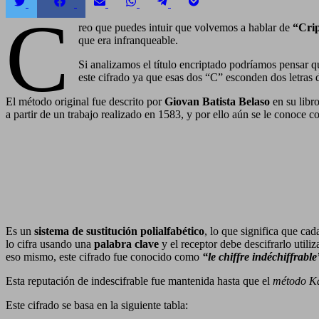
Compartir
Compartir
Compartir
Compartir
Compartir
Compartir
C
en
en
en
en
en
en
Twitter
Facebook
Email
WhatsApp
Telegram
Pocket
reo que puedes intuir que volvemos a hablar de
“Crip
que era infranqueable.
Si analizamos el título encriptado podríamos pensar qu
este cifrado ya que esas dos “C” esconden dos letras d
El método original fue descrito por
Giovan Batista Belaso
en su libr
a partir de un trabajo realizado en 1583, y por ello aún se le conoce 
Es un
sistema de sustitución polialfabético
, lo que significa que cad
lo cifra usando una
palabra clave
y el receptor debe descifrarlo utili
eso mismo, este cifrado fue conocido como
“le chiffre indéchiffrable
Esta reputación de indescifrable fue mantenida hasta que el
método Ka
Este cifrado se basa en la siguiente tabla: