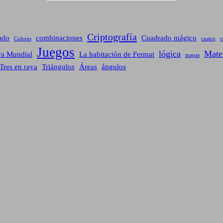
Criptografía
ado
combinaciones
Cuadrado mágico
Colores
cuatro
c
Juegos
lógica
Mate
ra Mundial
La habitación de Fermat
mapas
Tres en raya
Triángulos
Áreas
ángulos