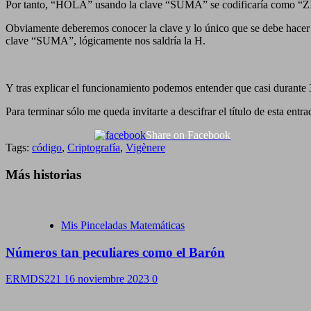
Por tanto, “HOLA” usando la clave “SUMA” se codificaría como “ZI
Obviamente deberemos conocer la clave y lo único que se debe hacer es p
clave “SUMA”, lógicamente nos saldría la H.
Y tras explicar el funcionamiento podemos entender que casi durante 
Para terminar sólo me queda invitarte a descifrar el título de esta en
Share on Facebook
Tags:
código
,
Criptografía
,
Vigènere
Más historias
Mis Pinceladas Matemáticas
Números tan peculiares como el Barón
ERMDS221
16 noviembre 2023
0