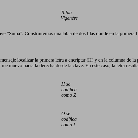
Tabla
Vigenère
ve “Suma”. Construiremos una tabla de dos filas donde en la primera fi
l mensaje localizar la primera letra a encriptar (H) y en la columna de la 
me muevo hacia la derecha desde la clave. En este caso, la letra resulta
H se
codifica
como Z
O se
codifica
como I