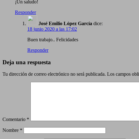
¡Un saludo!
Responder
José Emilio López García
dice:
18 junio 2020 a las 17:02
Buen trabajo.. Felicidades
Responder
Deja una respuesta
Tu dirección de correo electrónico no será publicada.
Los campos obli
Comentario
*
Nombre
*