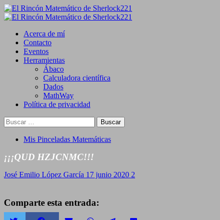
Saltar
al
Primary
contenido
Menu
Acerca de mí
Contacto
Eventos
Herramientas
Ábaco
Calculadora científica
Dados
MathWay
Política de privacidad
Buscar:
Mis Pinceladas Matemáticas
¡¡¡QUD HZJCNMC!!!
José Emilio López García
17 junio 2020
2
Comparte esta entrada: