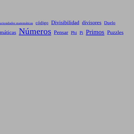
Divisibilidad
divisores
código
Duelo
uriosidades matemáticas
Números
Primos
máticas
Pensar
Puzzles
Phi
Pi