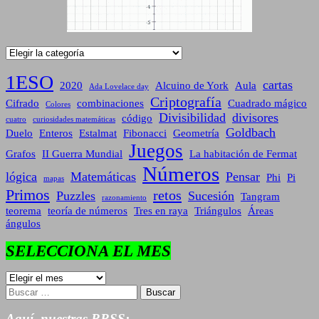
Categorías
1ESO
cartas
2020
Alcuino de York
Aula
Ada Lovelace day
Criptografía
Cifrado
combinaciones
Cuadrado mágico
Colores
Divisibilidad
divisores
código
cuatro
curiosidades matemáticas
Goldbach
Duelo
Enteros
Estalmat
Fibonacci
Geometría
Juegos
Grafos
II Guerra Mundial
La habitación de Fermat
Números
lógica
Matemáticas
Pensar
Phi
Pi
mapas
Primos
retos
Puzzles
Sucesión
Tangram
razonamiento
teorema
teoría de números
Tres en raya
Triángulos
Áreas
ángulos
SELECCIONA EL MES
SELECCIONA
EL
Buscar:
MES
Aquí, nuestras RRSS: