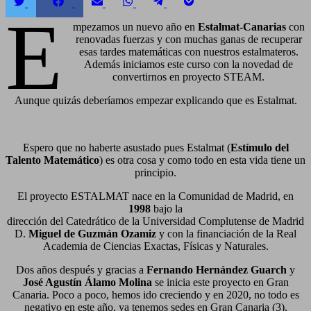
Compartir
Compartir
Compartir
Compartir
Compartir
Compartir
E
en
en
en
en
en
en
Twitter
Facebook
Email
WhatsApp
Telegram
Pocket
mpezamos un nuevo año en
Estalmat-Canarias
con
renovadas fuerzas y con muchas ganas de recuperar
esas tardes matemáticas con nuestros estalmateros.
Además iniciamos este curso con la novedad de
convertirnos en proyecto STEAM.
Aunque quizás deberíamos empezar explicando que es Estalmat.
Espero que no haberte asustado pues Estalmat (
Estímulo del
Talento Matemático
) es otra cosa y como todo en esta vida tiene un
principio.
El proyecto ESTALMAT nace en la Comunidad de Madrid, en
1998
bajo la
dirección del Catedrático de la Universidad Complutense de Madrid
D.
Miguel de Guzmán Ozamiz
y con la financiación de la Real
Academia de Ciencias Exactas, Físicas y Naturales.
Dos años después y gracias a
Fernando Hernández Guarch
y
José Agustín Álamo Molina
se inicia este proyecto en Gran
Canaria. Poco a poco, hemos ido creciendo y en 2020, no todo es
negativo en este año, ya tenemos sedes en Gran Canaria (3),