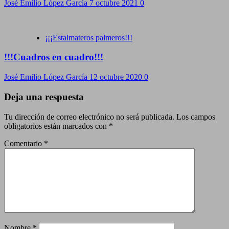
José Emilio López García
7 octubre 2021
0
¡¡¡Estalmateros palmeros!!!
!!!Cuadros en cuadro!!!
José Emilio López García
12 octubre 2020
0
Deja una respuesta
Tu dirección de correo electrónico no será publicada.
Los campos
obligatorios están marcados con
*
Comentario
*
Nombre
*