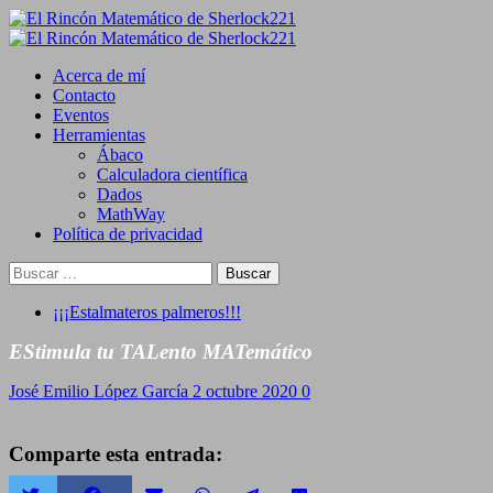
Saltar
al
Primary
contenido
Menu
Acerca de mí
Contacto
Eventos
Herramientas
Ábaco
Calculadora científica
Dados
MathWay
Política de privacidad
Buscar:
¡¡¡Estalmateros palmeros!!!
EStimula tu TALento MATemático
José Emilio López García
2 octubre 2020
0
Comparte esta entrada: