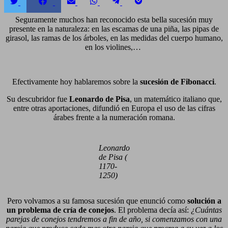
Compartir
Compartir
Compartir
Compartir
Compartir
Compartir
en
en
en
en
en
en
Twitter
Facebook
Email
WhatsApp
Telegram
Pocket
Seguramente muchos han reconocido esta bella sucesión muy
presente en la naturaleza: en las escamas de una piña, las pipas de
girasol, las ramas de los árboles, en las medidas del cuerpo humano,
en los violines,…
Efectivamente hoy hablaremos sobre la
sucesión de Fibonacci
.
Su descubridor fue
Leonardo de Pisa
, un matemático italiano que,
entre otras aportaciones, difundió en Europa el uso de las cifras
árabes frente a la numeración romana.
Leonardo
de Pisa (
1170-
1250)
Pero volvamos a su famosa sucesión que enunció como
solución a
un problema de cría de conejos
. El problema decía así:
¿Cuántas
parejas de conejos tendremos a fin de año, si comenzamos con una