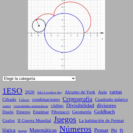
Categorías
1ESO
cartas
2020
Alcuino de York
Aula
Ada Lovelace day
Criptografía
Cifrado
combinaciones
Cuadrado mágico
Colores
Divisibilidad
divisores
código
cuatro
curiosidades matemáticas
Goldbach
Duelo
Enteros
Estalmat
Fibonacci
Geometría
Juegos
Grafos
II Guerra Mundial
La habitación de Fermat
Números
lógica
Matemáticas
Pensar
Phi
Pi
mapas