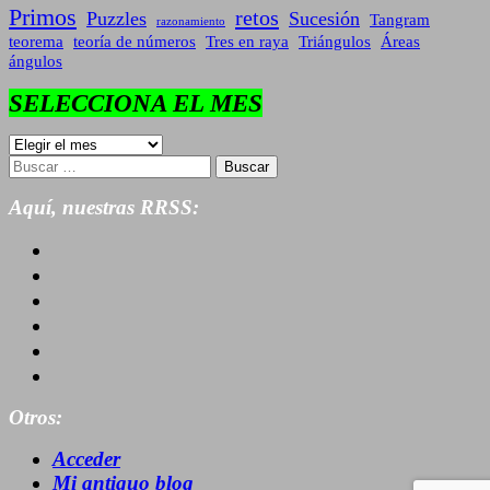
Primos
retos
Puzzles
Sucesión
Tangram
razonamiento
teorema
teoría de números
Tres en raya
Triángulos
Áreas
ángulos
SELECCIONA EL MES
SELECCIONA
EL
Buscar:
MES
Aquí, nuestras RRSS:
Otros:
Acceder
Mi antiguo blog