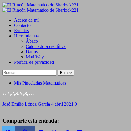
Saltar
al
Primary
contenido
Menu
Acerca de mí
Contacto
Eventos
Herramientas
Ábaco
Calculadora científica
Dados
MathWay
Política de privacidad
Buscar:
Mis Pinceladas Matemáticas
1,1,2,3,5,8,…
José Emilio López García
4 abril 2021
0
Comparte esta entrada: