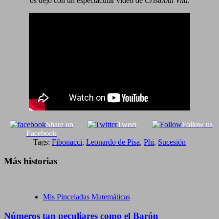
os dejo con un espectacular vídeo de
Cristóbal Vila
.
Share on
Tweet
Follow us
Facebook
Tags:
Fibonacci
,
Leonardo de Pisa
,
Phi
,
Sucesión
Más historias
Mis Pinceladas Matemáticas
Números tan peculiares como el Barón