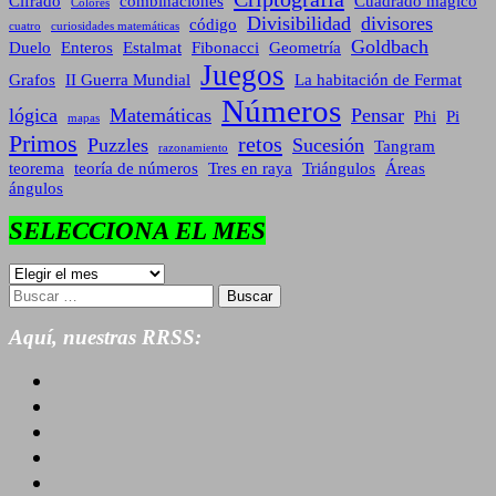
Cifrado
combinaciones
Cuadrado mágico
Colores
Divisibilidad
divisores
código
cuatro
curiosidades matemáticas
Goldbach
Duelo
Enteros
Estalmat
Fibonacci
Geometría
Juegos
Grafos
II Guerra Mundial
La habitación de Fermat
Números
lógica
Matemáticas
Pensar
Phi
Pi
mapas
Primos
retos
Puzzles
Sucesión
Tangram
razonamiento
teorema
teoría de números
Tres en raya
Triángulos
Áreas
ángulos
SELECCIONA EL MES
SELECCIONA
EL
Buscar:
MES
Aquí, nuestras RRSS: