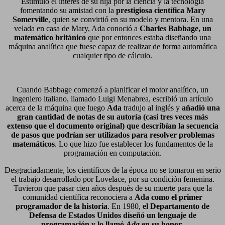
Estimuló el interés de su hija por la ciencia y la tecnología
fomentando su amistad con la
prestigiosa científica Mary
Somerville
, quien se convirtió en su modelo y mentora. En una
velada en casa de Mary, Ada conoció a
Charles Babbage, un
matemático británico
que por entonces estaba diseñando una
máquina analítica que fuese capaz de realizar de forma automática
cualquier tipo de cálculo.
Cuando Babbage comenzó a planificar el motor analítico, un
ingeniero italiano, llamado Luigi Menabrea, escribió un artículo
acerca de la máquina que luego
Ada
tradujo al inglés y
añadió una
gran cantidad de notas de su autoría (casi tres veces más
extenso que el documento original) que describían la secuencia
de pasos que podrían ser utilizados para resolver problemas
matemáticos
. Lo que hizo fue establecer los fundamentos de la
programación en computación.
Desgraciadamente, los científicos de la época no se tomaron en serio
el trabajo desarrollado por Lovelace, por su condición femenina.
Tuvieron que pasar cien años después de su muerte para que la
comunidad científica reconociera a
Ada como el primer
programador de la historia
. En 1980,
el Departamento de
Defensa de Estados Unidos diseñó un lenguaje de
programación y lo llamó
Ada
en su honor
.