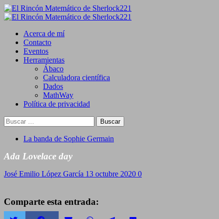
Saltar
al
Primary
contenido
Menu
Acerca de mí
Contacto
Eventos
Herramientas
Ábaco
Calculadora científica
Dados
MathWay
Política de privacidad
Buscar:
La banda de Sophie Germain
Ada Lovelace day
José Emilio López García
13 octubre 2020
0
Comparte esta entrada: