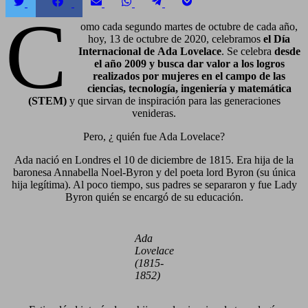
Compartir
Compartir
Compartir
Compartir
Compartir
Compartir
C
en
en
en
en
en
en
Twitter
Facebook
Email
WhatsApp
Telegram
Pocket
omo cada segundo martes de octubre de cada año,
hoy, 13 de octubre de 2020, celebramos
el Día
Internacional de Ada Lovelace
. Se celebra
desde
el año 2009 y busca dar valor a los logros
realizados por mujeres en el campo de las
ciencias, tecnología, ingeniería y matemática
(STEM)
y que sirvan de inspiración para las generaciones
venideras.
Pero, ¿ quién fue Ada Lovelace?
Ada nació en Londres el 10 de diciembre de 1815. Era hija de la
baronesa Annabella Noel-Byron y del poeta lord Byron
(su única
hija legítima). Al poco tiempo, sus padres se separaron y fue Lady
Byron quién se encargó de su educación.
Ada
Lovelace
(1815-
1852)