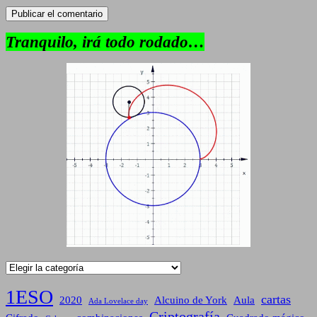
Tranquilo, irá todo rodado…
Categorías
1ESO
cartas
2020
Alcuino de York
Aula
Ada Lovelace day
Criptografía