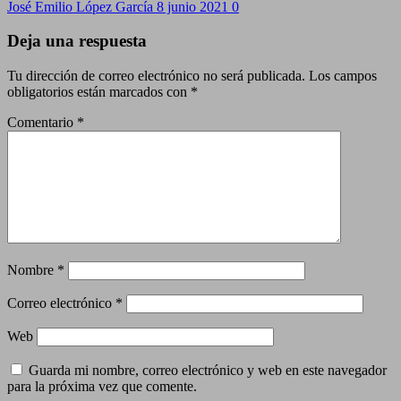
José Emilio López García
8 junio 2021
0
Deja una respuesta
Tu dirección de correo electrónico no será publicada.
Los campos
obligatorios están marcados con
*
Comentario
*
Nombre
*
Correo electrónico
*
Web
Guarda mi nombre, correo electrónico y web en este navegador
para la próxima vez que comente.