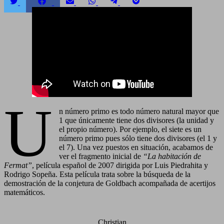
Compartir
Compartir
Compartir
Compartir
Compartir
Compartir
en
en
en
en
en
en
Twitter
Facebook
Email
WhatsApp
Telegram
Pocket
U
n número primo es todo número natural mayor que
1 que únicamente tiene dos divisores (la unidad y
el propio número). Por ejemplo, el siete es un
número primo pues sólo tiene dos divisores (el 1 y
el 7). Una vez puestos en situación, acabamos de
ver el fragmento inicial de
“La habitación de
Fermat”
, película español de 2007 dirigida por Luis Piedrahita y
Rodrigo Sopeña. Esta película trata sobre la búsqueda de la
demostración de la conjetura de Goldbach acompañada de acertijos
matemáticos.
Christian