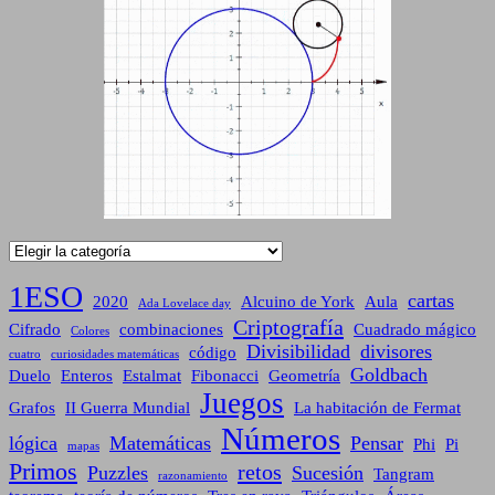
Categorías
1ESO
cartas
2020
Alcuino de York
Aula
Ada Lovelace day
Criptografía
Cifrado
combinaciones
Cuadrado mágico
Colores
Divisibilidad
divisores
código
cuatro
curiosidades matemáticas
Goldbach
Duelo
Enteros
Estalmat
Fibonacci
Geometría
Juegos
Grafos
II Guerra Mundial
La habitación de Fermat
Números
lógica
Matemáticas
Pensar
Phi
Pi
mapas
Primos
retos
Puzzles
Sucesión
Tangram
razonamiento