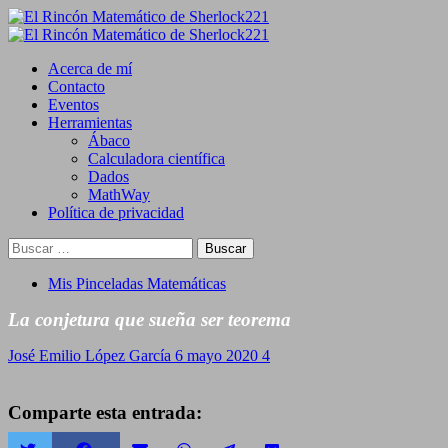
Saltar
al
Primary
contenido
Menu
Acerca de mí
Contacto
Eventos
Herramientas
Ábaco
Calculadora científica
Dados
MathWay
Política de privacidad
Buscar:
Mis Pinceladas Matemáticas
La conjetura que sueña ser teorema
José Emilio López García
6 mayo 2020
4
Comparte esta entrada: