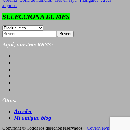
teorema
teoría de números
Tres en raya
Triángulos
Áreas
ángulos
SELECCIONA EL MES
SELECCIONA
EL
Buscar:
MES
Aquí, nuestras RRSS:
Otros:
Acceder
Mi antiguo blog
Copyright © Todos los derechos reservados.
|
CoverNews
por AF