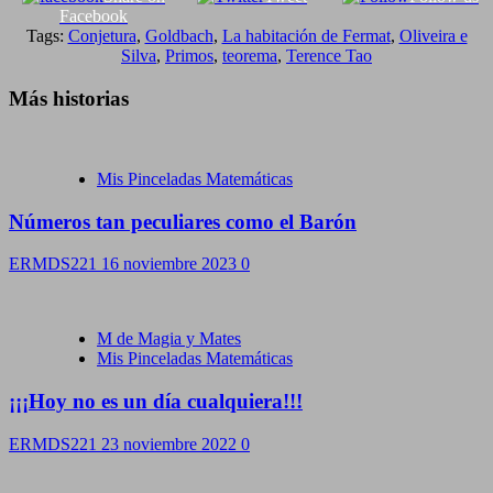
Facebook
Tags:
Conjetura
,
Goldbach
,
La habitación de Fermat
,
Oliveira e
Silva
,
Primos
,
teorema
,
Terence Tao
Más historias
Mis Pinceladas Matemáticas
Números tan peculiares como el Barón
ERMDS221
16 noviembre 2023
0
M de Magia y Mates
Mis Pinceladas Matemáticas
¡¡¡Hoy no es un día cualquiera!!!
ERMDS221
23 noviembre 2022
0