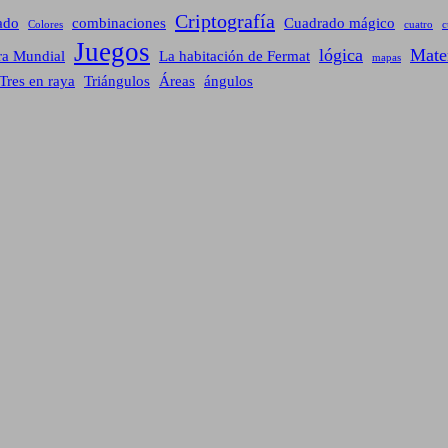
Criptografía
ado
combinaciones
Cuadrado mágico
Colores
cuatro
c
Juegos
lógica
Mate
ra Mundial
La habitación de Fermat
mapas
Tres en raya
Triángulos
Áreas
ángulos