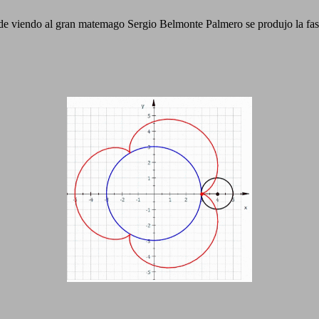
e viendo al gran matemago Sergio Belmonte Palmero se produjo la fasc