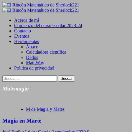
Saltar
al
Primary
contenido
Menu
Acerca de mí
Comienzo del curso escolar 2023-24
Contacto
Eventos
Herramientas
Ábaco
Calculadora científica
Dados
MathWay
Política de privacidad
Buscar:
Matemagia
M de Magia y Mates
Magia en Marte
José Emilio López García
3 septiembre 2020
0