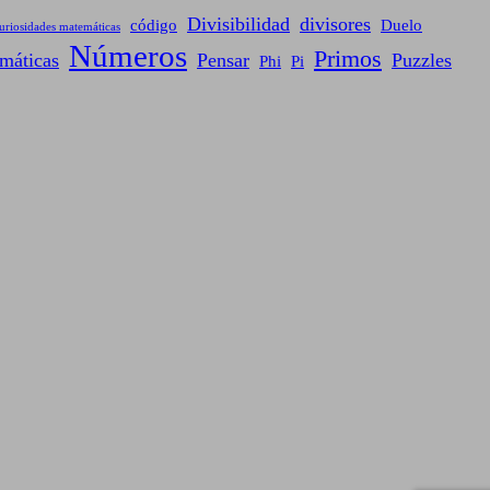
Divisibilidad
divisores
código
Duelo
uriosidades matemáticas
Números
Primos
máticas
Pensar
Puzzles
Phi
Pi