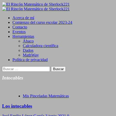
Saltar
al
Primary
contenido
Menu
Acerca de mí
Comienzo del curso escolar 2023-24
Contacto
Eventos
Herramientas
Ábaco
Calculadora científica
Dados
MathWay
Política de privacidad
Buscar:
Intocables
Mis Pinceladas Matemáticas
Los intocables
José Emilio López García
3 junio 2021
0