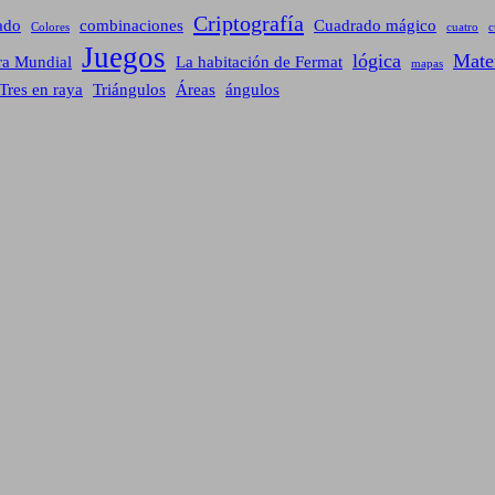
Criptografía
ado
combinaciones
Cuadrado mágico
Colores
cuatro
c
Juegos
lógica
Mate
ra Mundial
La habitación de Fermat
mapas
Tres en raya
Triángulos
Áreas
ángulos