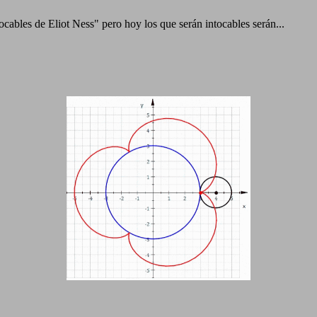
cables de Eliot Ness" pero hoy los que serán intocables serán...