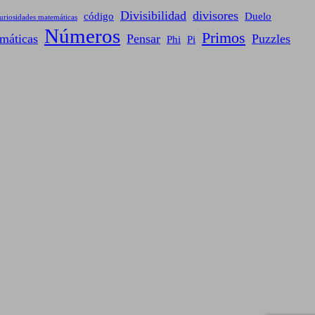
Divisibilidad
divisores
código
Duelo
uriosidades matemáticas
Números
Primos
máticas
Pensar
Puzzles
Phi
Pi