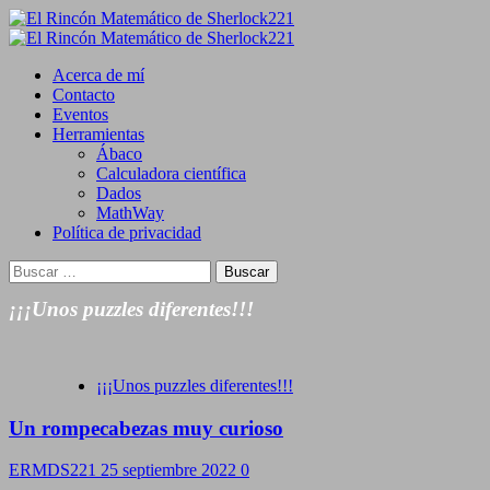
Saltar
al
Primary
contenido
Menu
Acerca de mí
Contacto
Eventos
Herramientas
Ábaco
Calculadora científica
Dados
MathWay
Política de privacidad
Buscar:
¡¡¡Unos puzzles diferentes!!!
¡¡¡Unos puzzles diferentes!!!
Un rompecabezas muy curioso
ERMDS221
25 septiembre 2022
0