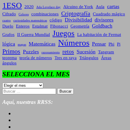
1ESO
cartas
2020
Alcuino de York
Aula
Ada Lovelace day
Criptografía
Cifrado
combinaciones
Cuadrado mágico
Colores
Divisibilidad
divisores
código
cuatro
curiosidades matemáticas
Goldbach
Duelo
Enteros
Estalmat
Fibonacci
Geometría
Juegos
Grafos
II Guerra Mundial
La habitación de Fermat
Números
lógica
Matemáticas
Pensar
Phi
Pi
mapas
Primos
retos
Puzzles
Sucesión
Tangram
razonamiento
teorema
teoría de números
Tres en raya
Triángulos
Áreas
ángulos
SELECCIONA EL MES
SELECCIONA
EL
Buscar:
MES
Aquí, nuestras RRSS: