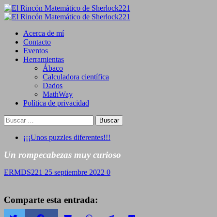
Saltar
al
Primary
contenido
Menu
Acerca de mí
Contacto
Eventos
Herramientas
Ábaco
Calculadora científica
Dados
MathWay
Política de privacidad
Buscar:
¡¡¡Unos puzzles diferentes!!!
Un rompecabezas muy curioso
ERMDS221
25 septiembre 2022
0
Comparte esta entrada: