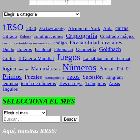
Categorías
1ESO
cartas
2020
Alcuino de York
Aula
Ada Lovelace day
Criptografía
Cifrado
combinaciones
Cuadrado mágico
Colores
Divisibilidad
divisores
código
cuatro
curiosidades matemáticas
Goldbach
Duelo
Enteros
Estalmat
Fibonacci
Geometría
Juegos
Grafos
II Guerra Mundial
La habitación de Fermat
Números
lógica
Matemáticas
Pensar
Phi
Pi
mapas
Primos
retos
Puzzles
Sucesión
Tangram
razonamiento
teorema
teoría de números
Tres en raya
Triángulos
Áreas
ángulos
SELECCIONA EL MES
SELECCIONA
EL
Buscar:
MES
Aquí, nuestras RRSS: