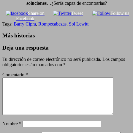
soluciones
…¿Serás capaz de encontrarlas?
Share on
Tweet
Follow us
Facebook
Tags:
Barry Cipra
,
Rompecabezas
,
Sol Lewitt
Más historias
Deja una respuesta
Tu dirección de correo electrónico no será publicada.
Los campos
obligatorios están marcados con
*
Comentario
*
Nombre
*