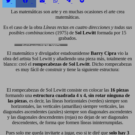
Compartir
Compartir
Compartir
Compartir
Compartir
Compartir
en
en
en
en
en
en
Twitter
Facebook
Email
WhatsApp
Telegram
Pocket
Las matemáticas son arte y en muchas ocasiones el arte crea
matemáticas.
Es el caso de la obra
Líneas rectas en cuatro direcciones y todas sus
posibles combinaciones
(1975) de
Sol Lewitt
formada por 15
grabados.
Sol Lewitt (1928-2007)
El matemático y divulgador estadounidense
Barry Cipra
vio la
obra del artista Sol Lewitt y añadiendo una pieza más, totalmente en
blanco: creó el
rompecabezas de Sol Lewitt
. Dicho rompecabezas
es muy fácil de construir y tiene la siguiente estructura:
El rompecabezas de Sol Lewitt consiste en colocar las
16 piezas
formando una
estructura cuadrada 4 x 4, sin rotar ninguna de
las piezas
, es decir, las líneas horizontales (verdes) siempre son
horizontales, las verticales (amarillas) siempre verticales, las
diagonales ascendentes (azules) siempre son diagonales ascendentes
y las diagonales descendentes (rojas) no dejan de ser diagonales
descendentes, de forma que formen líneas ininterrumpidas.
Pues solo me queda invitarte a jugar, eso si te diré que
solo hay 3