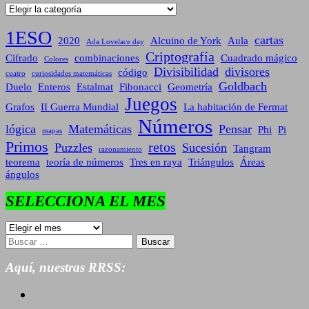
Categorías
1ESO
cartas
2020
Alcuino de York
Aula
Ada Lovelace day
Criptografía
Cifrado
combinaciones
Cuadrado mágico
Colores
Divisibilidad
divisores
código
cuatro
curiosidades matemáticas
Goldbach
Duelo
Enteros
Estalmat
Fibonacci
Geometría
Juegos
Grafos
II Guerra Mundial
La habitación de Fermat
Números
lógica
Matemáticas
Pensar
Phi
Pi
mapas
Primos
retos
Puzzles
Sucesión
Tangram
razonamiento
teorema
teoría de números
Tres en raya
Triángulos
Áreas
ángulos
SELECCIONA EL MES
SELECCIONA
EL
Buscar:
MES
Aquí, nuestras RRSS: