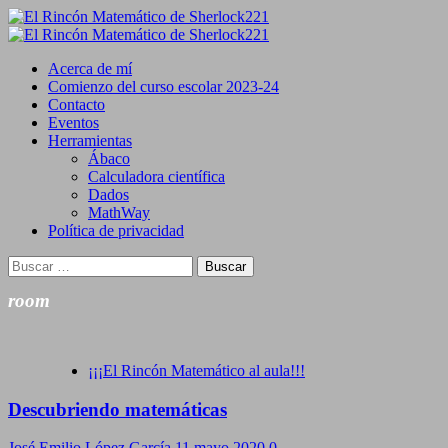
Saltar
al
Primary
contenido
Menu
Acerca de mí
Comienzo del curso escolar 2023-24
Contacto
Eventos
Herramientas
Ábaco
Calculadora científica
Dados
MathWay
Política de privacidad
Buscar:
room
¡¡¡El Rincón Matemático al aula!!!
Descubriendo matemáticas
José Emilio López García
11 mayo 2020
0