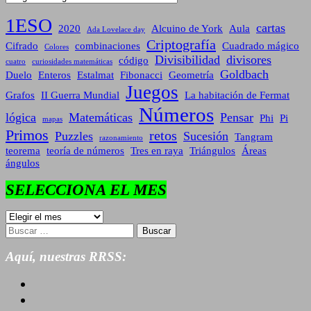
1ESO
cartas
2020
Alcuino de York
Aula
Ada Lovelace day
Criptografía
Cifrado
combinaciones
Cuadrado mágico
Colores
Divisibilidad
divisores
código
cuatro
curiosidades matemáticas
Goldbach
Duelo
Enteros
Estalmat
Fibonacci
Geometría
Juegos
Grafos
II Guerra Mundial
La habitación de Fermat
Números
lógica
Matemáticas
Pensar
Phi
Pi
mapas
Primos
retos
Puzzles
Sucesión
Tangram
razonamiento
teorema
teoría de números
Tres en raya
Triángulos
Áreas
ángulos
SELECCIONA EL MES
SELECCIONA
EL
Buscar:
MES
Aquí, nuestras RRSS: