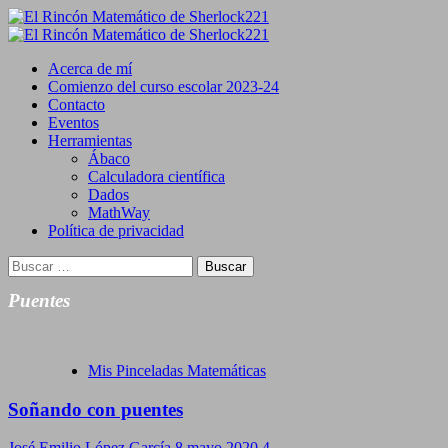
Saltar
al
Primary
contenido
Menu
Acerca de mí
Comienzo del curso escolar 2023-24
Contacto
Eventos
Herramientas
Ábaco
Calculadora científica
Dados
MathWay
Política de privacidad
Buscar:
Puentes
Mis Pinceladas Matemáticas
Soñando con puentes
José Emilio López García
8 mayo 2020
4