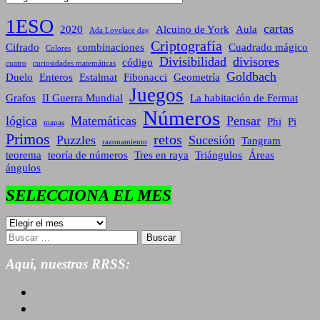
1ESO
cartas
2020
Alcuino de York
Aula
Ada Lovelace day
Criptografía
Cifrado
combinaciones
Cuadrado mágico
Colores
Divisibilidad
divisores
código
cuatro
curiosidades matemáticas
Goldbach
Duelo
Enteros
Estalmat
Fibonacci
Geometría
Juegos
Grafos
II Guerra Mundial
La habitación de Fermat
Números
lógica
Matemáticas
Pensar
Phi
Pi
mapas
Primos
retos
Puzzles
Sucesión
Tangram
razonamiento
teorema
teoría de números
Tres en raya
Triángulos
Áreas
ángulos
SELECCIONA EL MES
SELECCIONA
EL
Buscar:
MES
Aquí, nuestras RRSS: