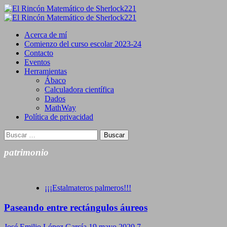
Saltar
al
Primary
contenido
Menu
Acerca de mí
Comienzo del curso escolar 2023-24
Contacto
Eventos
Herramientas
Ábaco
Calculadora científica
Dados
MathWay
Política de privacidad
Buscar:
patrimonio
¡¡¡Estalmateros palmeros!!!
Paseando entre rectángulos áureos
José Emilio López García
19 mayo 2020
7