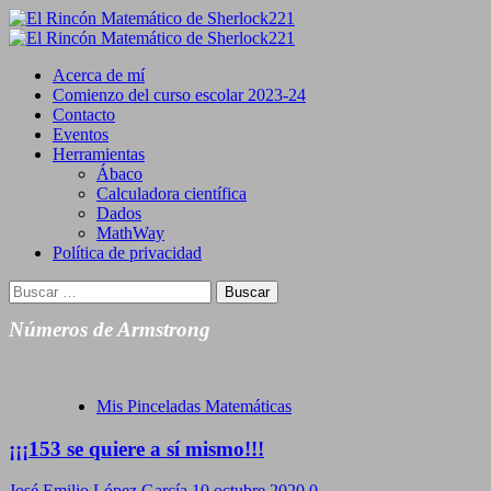
Saltar
al
Primary
contenido
Menu
Acerca de mí
Comienzo del curso escolar 2023-24
Contacto
Eventos
Herramientas
Ábaco
Calculadora científica
Dados
MathWay
Política de privacidad
Buscar:
Números de Armstrong
Mis Pinceladas Matemáticas
¡¡¡153 se quiere a sí mismo!!!
José Emilio López García
10 octubre 2020
0