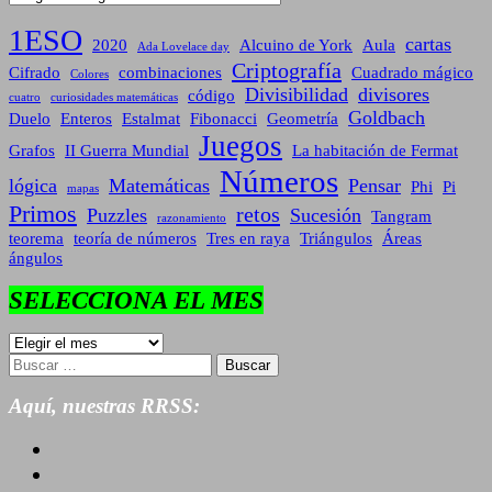
1ESO
cartas
2020
Alcuino de York
Aula
Ada Lovelace day
Criptografía
Cifrado
combinaciones
Cuadrado mágico
Colores
Divisibilidad
divisores
código
cuatro
curiosidades matemáticas
Goldbach
Duelo
Enteros
Estalmat
Fibonacci
Geometría
Juegos
Grafos
II Guerra Mundial
La habitación de Fermat
Números
lógica
Matemáticas
Pensar
Phi
Pi
mapas
Primos
retos
Puzzles
Sucesión
Tangram
razonamiento
teorema
teoría de números
Tres en raya
Triángulos
Áreas
ángulos
SELECCIONA EL MES
SELECCIONA
EL
Buscar:
MES
Aquí, nuestras RRSS: