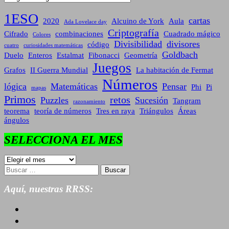
1ESO
cartas
2020
Alcuino de York
Aula
Ada Lovelace day
Criptografía
Cifrado
combinaciones
Cuadrado mágico
Colores
Divisibilidad
divisores
código
cuatro
curiosidades matemáticas
Goldbach
Duelo
Enteros
Estalmat
Fibonacci
Geometría
Juegos
Grafos
II Guerra Mundial
La habitación de Fermat
Números
lógica
Matemáticas
Pensar
Phi
Pi
mapas
Primos
retos
Puzzles
Sucesión
Tangram
razonamiento
teorema
teoría de números
Tres en raya
Triángulos
Áreas
ángulos
SELECCIONA EL MES
SELECCIONA
EL
Buscar:
MES
Aquí, nuestras RRSS: