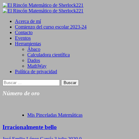
Saltar
al
Primary
contenido
Menu
Acerca de mí
Comienzo del curso escolar 2023-24
Contacto
Eventos
Herramientas
Ábaco
Calculadora científica
Dados
MathWay
Política de privacidad
Buscar:
Número de oro
Mis Pinceladas Matemáticas
Irracionalmente bello
José Emilio López García
3 julio 2020
0