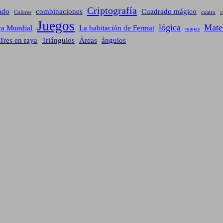
Criptografía
ado
combinaciones
Cuadrado mágico
Colores
cuatro
c
Juegos
lógica
Mate
ra Mundial
La habitación de Fermat
mapas
Tres en raya
Triángulos
Áreas
ángulos