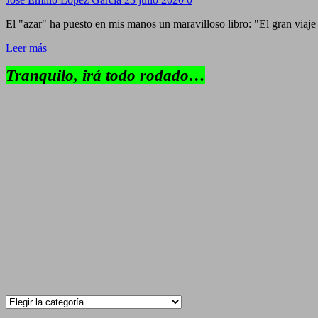
El "azar" ha puesto en mis manos un maravilloso libro: "El gran viaje
Leer más
Tranquilo, irá todo rodado…
Categorías