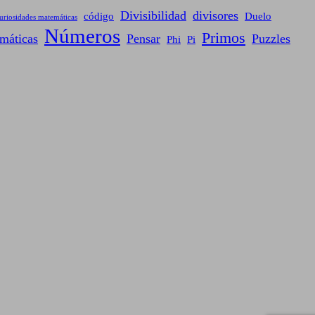
Divisibilidad
divisores
código
Duelo
uriosidades matemáticas
Números
Primos
máticas
Pensar
Puzzles
Phi
Pi