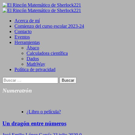
Saltar
al
Primary
contenido
Menu
Acerca de mí
Comienzo del curso escolar 2023-24
Contacto
Eventos
Herramientas
Ábaco
Calculadora científica
Dados
MathWay
Política de privacidad
Buscar:
Numeratrón
¿Libro o película?
Un dragón entre números
José Emilio López García
23 julio 2020
0