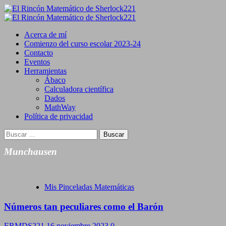
Saltar
al
Primary
contenido
Menu
Acerca de mí
Comienzo del curso escolar 2023-24
Contacto
Eventos
Herramientas
Ábaco
Calculadora científica
Dados
MathWay
Política de privacidad
Buscar:
Munchausen
Mis Pinceladas Matemáticas
Números tan peculiares como el Barón
ERMDS221
16 noviembre 2023
0