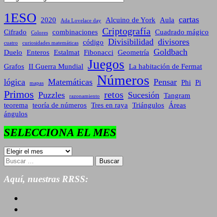
1ESO
cartas
2020
Alcuino de York
Aula
Ada Lovelace day
Criptografía
Cifrado
combinaciones
Cuadrado mágico
Colores
Divisibilidad
divisores
código
cuatro
curiosidades matemáticas
Goldbach
Duelo
Enteros
Estalmat
Fibonacci
Geometría
Juegos
Grafos
II Guerra Mundial
La habitación de Fermat
Números
lógica
Matemáticas
Pensar
Phi
Pi
mapas
Primos
retos
Puzzles
Sucesión
Tangram
razonamiento
teorema
teoría de números
Tres en raya
Triángulos
Áreas
ángulos
SELECCIONA EL MES
SELECCIONA
EL
Buscar:
MES
Aquí, nuestras RRSS: