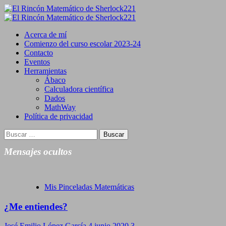
Saltar
al
Primary
contenido
Menu
Acerca de mí
Comienzo del curso escolar 2023-24
Contacto
Eventos
Herramientas
Ábaco
Calculadora científica
Dados
MathWay
Política de privacidad
Buscar:
Mensajes ocultos
Mis Pinceladas Matemáticas
¿Me entiendes?
José Emilio López García
4 junio 2020
3