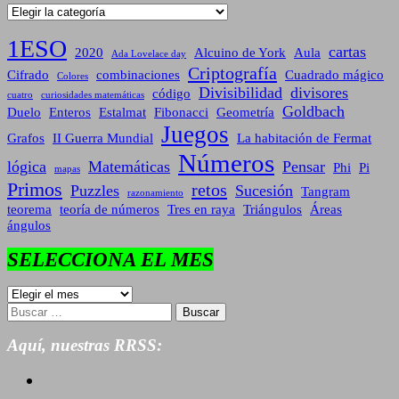
Categorías
1ESO
cartas
2020
Alcuino de York
Aula
Ada Lovelace day
Criptografía
Cifrado
combinaciones
Cuadrado mágico
Colores
Divisibilidad
divisores
código
cuatro
curiosidades matemáticas
Goldbach
Duelo
Enteros
Estalmat
Fibonacci
Geometría
Juegos
Grafos
II Guerra Mundial
La habitación de Fermat
Números
lógica
Matemáticas
Pensar
Phi
Pi
mapas
Primos
retos
Puzzles
Sucesión
Tangram
razonamiento
teorema
teoría de números
Tres en raya
Triángulos
Áreas
ángulos
SELECCIONA EL MES
SELECCIONA
EL
Buscar:
MES
Aquí, nuestras RRSS: