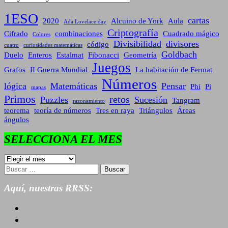
1ESO
cartas
2020
Alcuino de York
Aula
Ada Lovelace day
Criptografía
Cifrado
combinaciones
Cuadrado mágico
Colores
Divisibilidad
divisores
código
cuatro
curiosidades matemáticas
Goldbach
Duelo
Enteros
Estalmat
Fibonacci
Geometría
Juegos
Grafos
II Guerra Mundial
La habitación de Fermat
Números
lógica
Matemáticas
Pensar
Phi
Pi
mapas
Primos
retos
Puzzles
Sucesión
Tangram
razonamiento
teorema
teoría de números
Tres en raya
Triángulos
Áreas
ángulos
SELECCIONA EL MES
SELECCIONA
EL
Buscar:
MES
Aquí, nuestras RRSS: