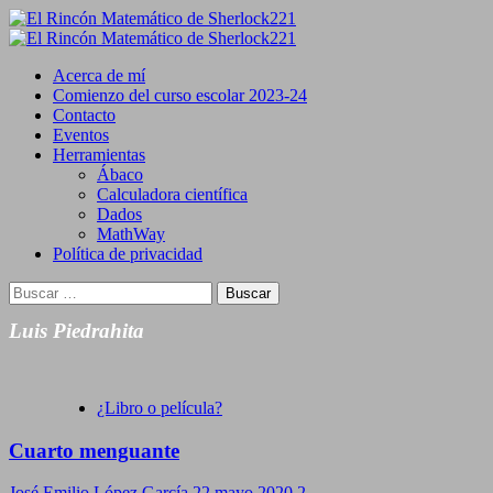
Saltar
al
Primary
contenido
Menu
Acerca de mí
Comienzo del curso escolar 2023-24
Contacto
Eventos
Herramientas
Ábaco
Calculadora científica
Dados
MathWay
Política de privacidad
Buscar:
Luis Piedrahita
¿Libro o película?
Cuarto menguante
José Emilio López García
22 mayo 2020
2