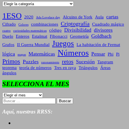
Categorías
1ESO
cartas
2020
Alcuino de York
Aula
Ada Lovelace day
Criptografía
Cifrado
combinaciones
Cuadrado mágico
Colores
Divisibilidad
divisores
código
cuatro
curiosidades matemáticas
Goldbach
Duelo
Enteros
Estalmat
Fibonacci
Geometría
Juegos
Grafos
II Guerra Mundial
La habitación de Fermat
Números
lógica
Matemáticas
Pensar
Phi
Pi
mapas
Primos
retos
Puzzles
Sucesión
Tangram
razonamiento
teorema
teoría de números
Tres en raya
Triángulos
Áreas
ángulos
SELECCIONA EL MES
SELECCIONA
EL
Buscar:
MES
Aquí, nuestras RRSS: