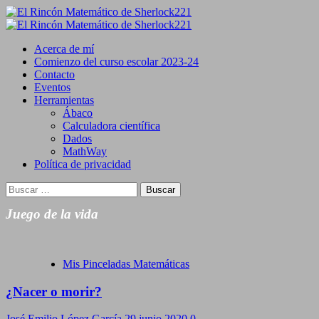
Saltar
al
Primary
contenido
Menu
Acerca de mí
Comienzo del curso escolar 2023-24
Contacto
Eventos
Herramientas
Ábaco
Calculadora científica
Dados
MathWay
Política de privacidad
Buscar:
Juego de la vida
Mis Pinceladas Matemáticas
¿Nacer o morir?
José Emilio López García
29 junio 2020
0