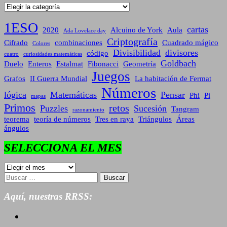
Categorías
1ESO
cartas
2020
Alcuino de York
Aula
Ada Lovelace day
Criptografía
Cifrado
combinaciones
Cuadrado mágico
Colores
Divisibilidad
divisores
código
cuatro
curiosidades matemáticas
Goldbach
Duelo
Enteros
Estalmat
Fibonacci
Geometría
Juegos
Grafos
II Guerra Mundial
La habitación de Fermat
Números
lógica
Matemáticas
Pensar
Phi
Pi
mapas
Primos
retos
Puzzles
Sucesión
Tangram
razonamiento
teorema
teoría de números
Tres en raya
Triángulos
Áreas
ángulos
SELECCIONA EL MES
SELECCIONA
EL
Buscar:
MES
Aquí, nuestras RRSS: