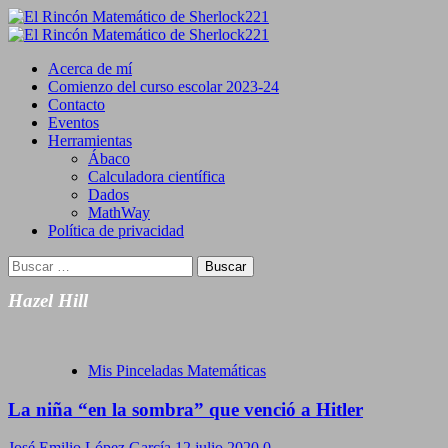
Saltar
al
Primary
contenido
Menu
Acerca de mí
Comienzo del curso escolar 2023-24
Contacto
Eventos
Herramientas
Ábaco
Calculadora científica
Dados
MathWay
Política de privacidad
Buscar:
Hazel Hill
Mis Pinceladas Matemáticas
La niña “en la sombra” que venció a Hitler
José Emilio López García
12 julio 2020
0