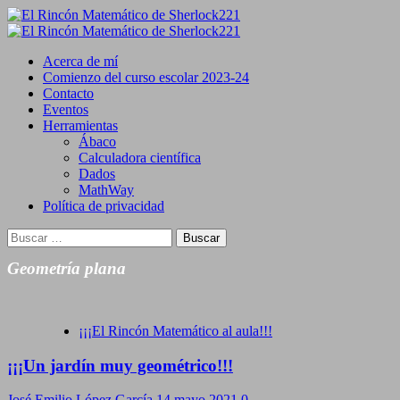
Saltar
al
Primary
contenido
Menu
Acerca de mí
Comienzo del curso escolar 2023-24
Contacto
Eventos
Herramientas
Ábaco
Calculadora científica
Dados
MathWay
Política de privacidad
Buscar:
Geometría plana
¡¡¡El Rincón Matemático al aula!!!
¡¡¡Un jardín muy geométrico!!!
José Emilio López García
14 mayo 2021
0