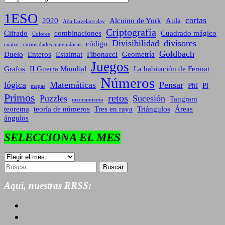
1ESO
cartas
2020
Alcuino de York
Aula
Ada Lovelace day
Criptografía
Cifrado
combinaciones
Cuadrado mágico
Colores
Divisibilidad
divisores
código
cuatro
curiosidades matemáticas
Goldbach
Duelo
Enteros
Estalmat
Fibonacci
Geometría
Juegos
Grafos
II Guerra Mundial
La habitación de Fermat
Números
lógica
Matemáticas
Pensar
Phi
Pi
mapas
Primos
retos
Puzzles
Sucesión
Tangram
razonamiento
teorema
teoría de números
Tres en raya
Triángulos
Áreas
ángulos
SELECCIONA EL MES
SELECCIONA
EL
Buscar:
MES
Aquí, nuestras RRSS: