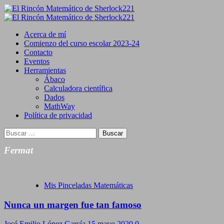
Saltar
al
Primary
contenido
Menu
Acerca de mí
Comienzo del curso escolar 2023-24
Contacto
Eventos
Herramientas
Ábaco
Calculadora científica
Dados
MathWay
Política de privacidad
Buscar:
Fermat
Mis Pinceladas Matemáticas
Nunca un margen fue tan famoso
José Emilio López García
15 mayo 2020
0