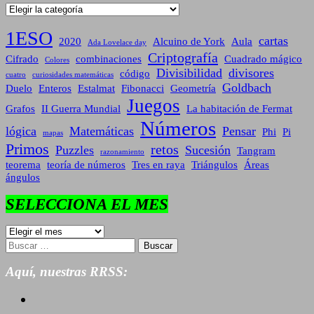
Categorías
1ESO
cartas
2020
Alcuino de York
Aula
Ada Lovelace day
Criptografía
Cifrado
combinaciones
Cuadrado mágico
Colores
Divisibilidad
divisores
código
cuatro
curiosidades matemáticas
Goldbach
Duelo
Enteros
Estalmat
Fibonacci
Geometría
Juegos
Grafos
II Guerra Mundial
La habitación de Fermat
Números
lógica
Matemáticas
Pensar
Phi
Pi
mapas
Primos
retos
Puzzles
Sucesión
Tangram
razonamiento
teorema
teoría de números
Tres en raya
Triángulos
Áreas
ángulos
SELECCIONA EL MES
SELECCIONA
EL
Buscar:
MES
Aquí, nuestras RRSS: