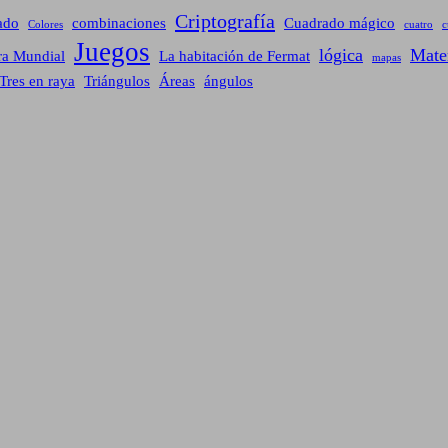
Criptografía
ado
combinaciones
Cuadrado mágico
Colores
cuatro
c
Juegos
lógica
Mate
ra Mundial
La habitación de Fermat
mapas
Tres en raya
Triángulos
Áreas
ángulos