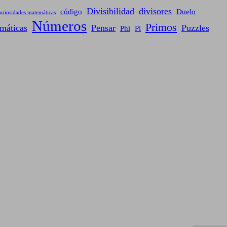
Divisibilidad
divisores
código
Duelo
uriosidades matemáticas
Números
Primos
máticas
Pensar
Puzzles
Phi
Pi