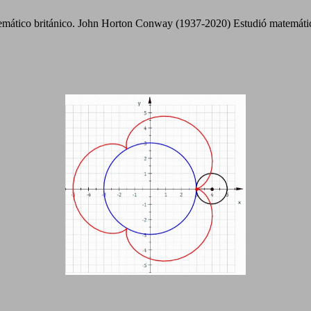
temático británico. John Horton Conway (1937-2020) Estudió matemátic