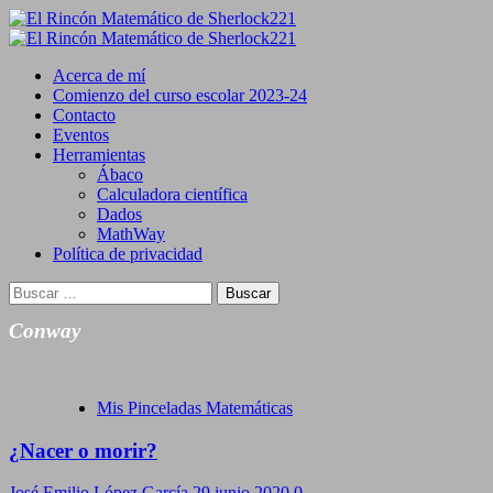
Saltar
al
Primary
contenido
Menu
Acerca de mí
Comienzo del curso escolar 2023-24
Contacto
Eventos
Herramientas
Ábaco
Calculadora científica
Dados
MathWay
Política de privacidad
Buscar:
Conway
Mis Pinceladas Matemáticas
¿Nacer o morir?
José Emilio López García
29 junio 2020
0