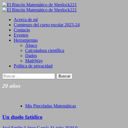
Saltar
al
Primary
contenido
Menu
Acerca de mí
Comienzo del curso escolar 2023-24
Contacto
Eventos
Herramientas
Ábaco
Calculadora científica
Dados
MathWay
Política de privacidad
Buscar:
20 años
Mis Pinceladas Matemáticas
Un duelo fatídico
José Emilio López García
31 julio 2020
0