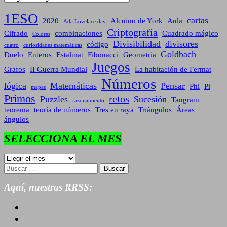
1ESO
cartas
2020
Alcuino de York
Aula
Ada Lovelace day
Criptografía
Cifrado
combinaciones
Cuadrado mágico
Colores
Divisibilidad
divisores
código
cuatro
curiosidades matemáticas
Goldbach
Duelo
Enteros
Estalmat
Fibonacci
Geometría
Juegos
Grafos
II Guerra Mundial
La habitación de Fermat
Números
lógica
Matemáticas
Pensar
Phi
Pi
mapas
Primos
retos
Puzzles
Sucesión
Tangram
razonamiento
teorema
teoría de números
Tres en raya
Triángulos
Áreas
ángulos
SELECCIONA EL MES
SELECCIONA
EL
Buscar:
MES
Aquí, nuestras RRSS: