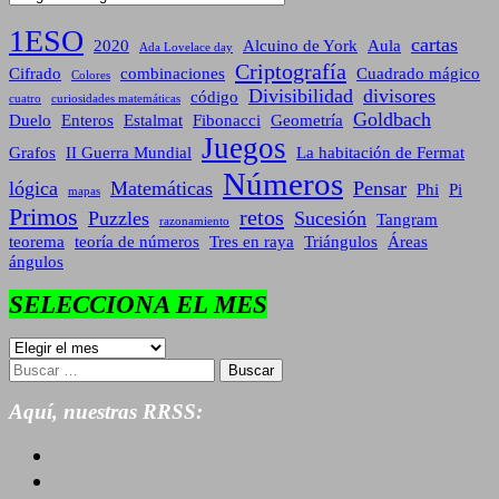
1ESO
cartas
2020
Alcuino de York
Aula
Ada Lovelace day
Criptografía
Cifrado
combinaciones
Cuadrado mágico
Colores
Divisibilidad
divisores
código
cuatro
curiosidades matemáticas
Goldbach
Duelo
Enteros
Estalmat
Fibonacci
Geometría
Juegos
Grafos
II Guerra Mundial
La habitación de Fermat
Números
lógica
Matemáticas
Pensar
Phi
Pi
mapas
Primos
retos
Puzzles
Sucesión
Tangram
razonamiento
teorema
teoría de números
Tres en raya
Triángulos
Áreas
ángulos
SELECCIONA EL MES
SELECCIONA
EL
Buscar:
MES
Aquí, nuestras RRSS: