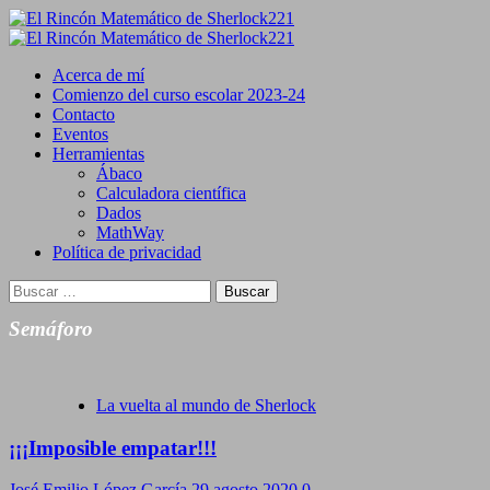
Saltar
al
Primary
contenido
Menu
Acerca de mí
Comienzo del curso escolar 2023-24
Contacto
Eventos
Herramientas
Ábaco
Calculadora científica
Dados
MathWay
Política de privacidad
Buscar:
Semáforo
La vuelta al mundo de Sherlock
¡¡¡Imposible empatar!!!
José Emilio López García
29 agosto 2020
0