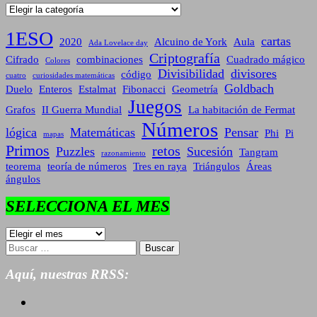
Categorías
1ESO
cartas
2020
Alcuino de York
Aula
Ada Lovelace day
Criptografía
Cifrado
combinaciones
Cuadrado mágico
Colores
Divisibilidad
divisores
código
cuatro
curiosidades matemáticas
Goldbach
Duelo
Enteros
Estalmat
Fibonacci
Geometría
Juegos
Grafos
II Guerra Mundial
La habitación de Fermat
Números
lógica
Matemáticas
Pensar
Phi
Pi
mapas
Primos
retos
Puzzles
Sucesión
Tangram
razonamiento
teorema
teoría de números
Tres en raya
Triángulos
Áreas
ángulos
SELECCIONA EL MES
SELECCIONA
EL
Buscar:
MES
Aquí, nuestras RRSS: