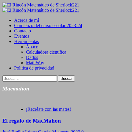
Saltar
al
Primary
contenido
Menu
Acerca de mí
Comienzo del curso escolar 2023-24
Contacto
Eventos
Herramientas
Ábaco
Calculadora científica
Dados
MathWay
Política de privacidad
Buscar:
Macmahon
¡Recréate con las mates!
El regalo de MacMahon
José Emilio López García
24 agosto 2020
0