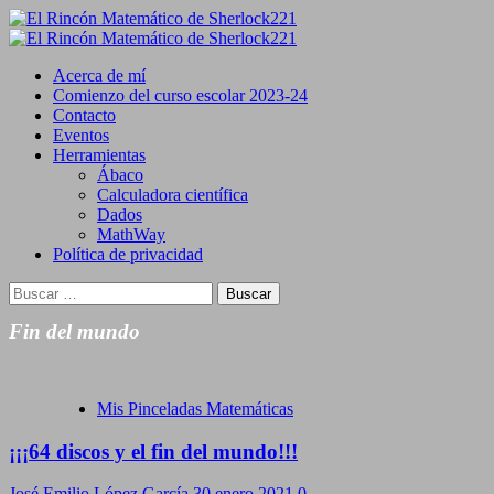
Saltar
al
Primary
contenido
Menu
Acerca de mí
Comienzo del curso escolar 2023-24
Contacto
Eventos
Herramientas
Ábaco
Calculadora científica
Dados
MathWay
Política de privacidad
Buscar:
Fin del mundo
Mis Pinceladas Matemáticas
¡¡¡64 discos y el fin del mundo!!!
José Emilio López García
30 enero 2021
0