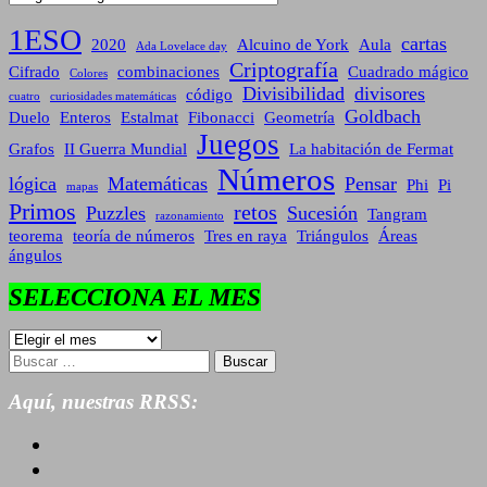
1ESO
cartas
2020
Alcuino de York
Aula
Ada Lovelace day
Criptografía
Cifrado
combinaciones
Cuadrado mágico
Colores
Divisibilidad
divisores
código
cuatro
curiosidades matemáticas
Goldbach
Duelo
Enteros
Estalmat
Fibonacci
Geometría
Juegos
Grafos
II Guerra Mundial
La habitación de Fermat
Números
lógica
Matemáticas
Pensar
Phi
Pi
mapas
Primos
retos
Puzzles
Sucesión
Tangram
razonamiento
teorema
teoría de números
Tres en raya
Triángulos
Áreas
ángulos
SELECCIONA EL MES
SELECCIONA
EL
Buscar:
MES
Aquí, nuestras RRSS: