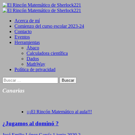
Saltar
al
Primary
contenido
Menu
Acerca de mí
Comienzo del curso escolar 2023-24
Contacto
Eventos
Herramientas
Ábaco
Calculadora científica
Dados
MathWay
Política de privacidad
Buscar:
Canarias
¡¡¡El Rincón Matemático al aula!!!
¿Jugamos al dominó ?
José Emilio López García
1 junio 2020
2