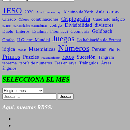
1ESO
cartas
2020
Alcuino de York
Aula
Ada Lovelace day
Criptografía
Cifrado
combinaciones
Cuadrado mágico
Colores
Divisibilidad
divisores
código
cuatro
curiosidades matemáticas
Goldbach
Duelo
Enteros
Estalmat
Fibonacci
Geometría
Juegos
Grafos
II Guerra Mundial
La habitación de Fermat
Números
lógica
Matemáticas
Pensar
Phi
Pi
mapas
Primos
retos
Puzzles
Sucesión
Tangram
razonamiento
teorema
teoría de números
Tres en raya
Triángulos
Áreas
ángulos
SELECCIONA EL MES
SELECCIONA
EL
Buscar:
MES
Aquí, nuestras RRSS: