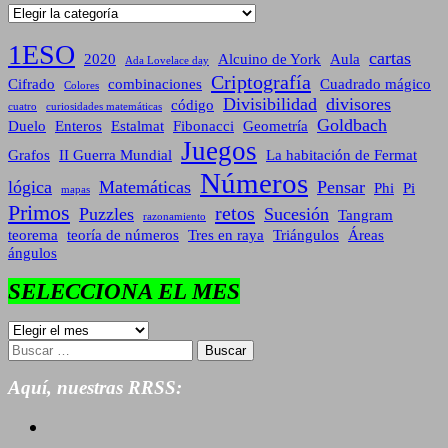
Categorías
1ESO
cartas
2020
Alcuino de York
Aula
Ada Lovelace day
Criptografía
Cifrado
combinaciones
Cuadrado mágico
Colores
Divisibilidad
divisores
código
cuatro
curiosidades matemáticas
Goldbach
Duelo
Enteros
Estalmat
Fibonacci
Geometría
Juegos
Grafos
II Guerra Mundial
La habitación de Fermat
Números
lógica
Matemáticas
Pensar
Phi
Pi
mapas
Primos
retos
Puzzles
Sucesión
Tangram
razonamiento
teorema
teoría de números
Tres en raya
Triángulos
Áreas
ángulos
SELECCIONA EL MES
SELECCIONA
EL
Buscar:
MES
Aquí, nuestras RRSS: