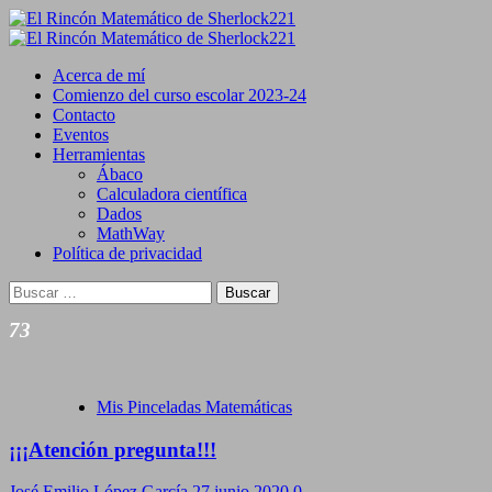
Saltar
al
Primary
contenido
Menu
Acerca de mí
Comienzo del curso escolar 2023-24
Contacto
Eventos
Herramientas
Ábaco
Calculadora científica
Dados
MathWay
Política de privacidad
Buscar:
73
Mis Pinceladas Matemáticas
¡¡¡Atención pregunta!!!
José Emilio López García
27 junio 2020
0