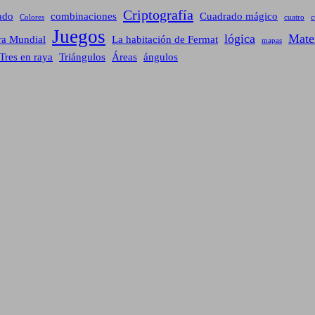
Criptografía
ado
combinaciones
Cuadrado mágico
Colores
cuatro
c
Juegos
lógica
Mate
ra Mundial
La habitación de Fermat
mapas
Tres en raya
Triángulos
Áreas
ángulos