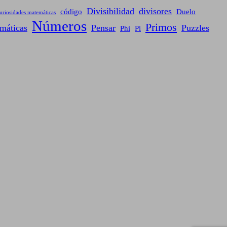
Divisibilidad
divisores
código
Duelo
uriosidades matemáticas
Números
Primos
máticas
Pensar
Puzzles
Phi
Pi