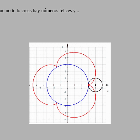
 no te lo creas hay números felices y...