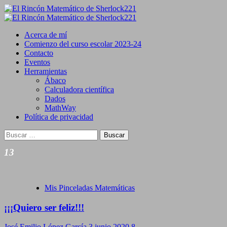
Saltar
al
Primary
contenido
Menu
Acerca de mí
Comienzo del curso escolar 2023-24
Contacto
Eventos
Herramientas
Ábaco
Calculadora científica
Dados
MathWay
Política de privacidad
Buscar:
13
Mis Pinceladas Matemáticas
¡¡¡Quiero ser feliz!!!
José Emilio López García
3 junio 2020
8