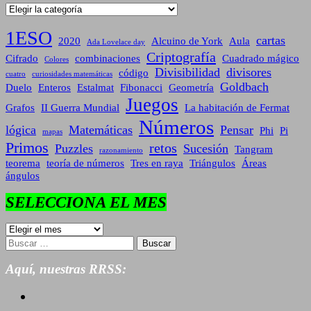
Categorías
1ESO
cartas
2020
Alcuino de York
Aula
Ada Lovelace day
Criptografía
Cifrado
combinaciones
Cuadrado mágico
Colores
Divisibilidad
divisores
código
cuatro
curiosidades matemáticas
Goldbach
Duelo
Enteros
Estalmat
Fibonacci
Geometría
Juegos
Grafos
II Guerra Mundial
La habitación de Fermat
Números
lógica
Matemáticas
Pensar
Phi
Pi
mapas
Primos
retos
Puzzles
Sucesión
Tangram
razonamiento
teorema
teoría de números
Tres en raya
Triángulos
Áreas
ángulos
SELECCIONA EL MES
SELECCIONA
EL
Buscar:
MES
Aquí, nuestras RRSS: