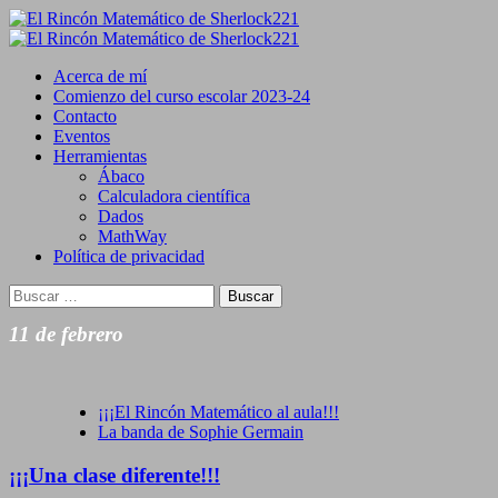
Saltar
al
Primary
contenido
Menu
Acerca de mí
Comienzo del curso escolar 2023-24
Contacto
Eventos
Herramientas
Ábaco
Calculadora científica
Dados
MathWay
Política de privacidad
Buscar:
11 de febrero
¡¡¡El Rincón Matemático al aula!!!
La banda de Sophie Germain
¡¡¡Una clase diferente!!!